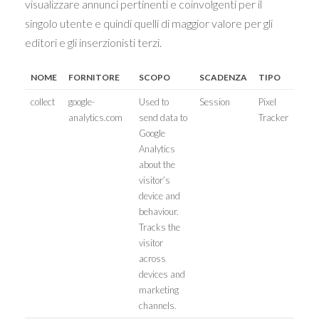
visualizzare annunci pertinenti e coinvolgenti per il
singolo utente e quindi quelli di maggior valore per gli
editori e gli inserzionisti terzi.
NOME
FORNITORE
SCOPO
SCADENZA
TIPO
collect
google-
Used to
Session
Pixel
analytics.com
send data to
Tracker
Google
Analytics
about the
visitor’s
device and
behaviour.
Tracks the
visitor
across
devices and
marketing
channels.