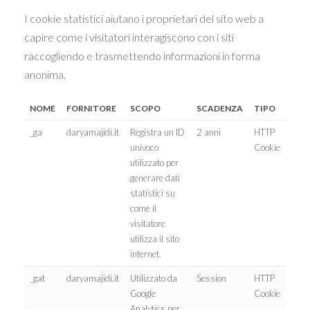
I cookie statistici aiutano i proprietari del sito web a
capire come i visitatori interagiscono con i siti
raccogliendo e trasmettendo informazioni in forma
anonima.
NOME
FORNITORE
SCOPO
SCADENZA
TIPO
_ga
daryamajidi.it
Registra un ID
2 anni
HTTP
univoco
Cookie
utilizzato per
generare dati
statistici su
come il
visitatore
utilizza il sito
internet.
_gat
daryamajidi.it
Utilizzato da
Session
HTTP
Google
Cookie
Analytics per