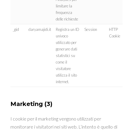
limitare la
frequenza
delle richieste
_gid
daryamajidi.it
Registra un ID
Session
HTTP
univoco
Cookie
utilizzato per
generare dati
statistici su
come il
visitatore
utilizza il sito
internet.
Marketing (3)
I cookie per il marketing vengono utilizzati per
monitorare i visitatori nei siti web. L’intento è quello di