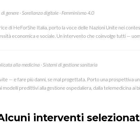
 di genere · Sorellanza digitale · Femminismo 4.0
 di HeForShe Italia, porto la voce delle Nazioni Unite nei contest
essità economica e sociale. Un intervento che coinvolge tutti — uom
licata alla medicina · Sistemi di gestione sanitaria
ù vite — e fare più danni, se mal progettata. Porto una prospettiva u
i modelli predittivi alla gestione ospedaliera, dalla telemedicina ai bia
Alcuni interventi selezionat