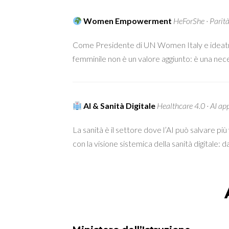
Women Empowerment
HeForShe · Parità
Come Presidente di UN Women Italy e ideatrice
femminile non è un valore aggiunto: è una nec
AI & Sanità Digitale
Healthcare 4.0 · AI app
La sanità è il settore dove l’AI può salvare pi
con la visione sistemica della sanità digitale: da