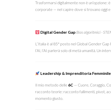
Trasformarsi digitalmente non è un’opzione: 
corporate — nel capire dove si trovano oggi e
Digital Gender Gap
Bias algoritmici · STEM
L’Italia è al 85° posto nel Global Gender Gap R
l’AI, l’AI parlerà solo di metà umanità. Un inte
Leadership & Imprenditoria Femminile
Il mio metodo delle
6C
— Cuore, Coraggio, Com
racconto teorie: racconto fallimenti, pivot, ac
momento giusto.