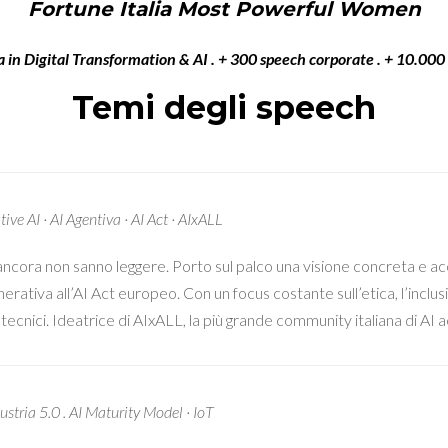
Fortune Italia Most Powerful Women
a in Digital Transformation & AI . + 300 speech corporate . + 10.00
Temi degli speech
tive AI · AI Agentiva · AI Act · AIxALL
i ancora non sanno leggere. Porto sul palco una visione concreta e acces
generativa all’AI Act europeo. Con un focus costante sull’etica, l’inc
tecnici. Ideatrice di AIxALL, la più grande community italiana di AI a
dustria 5.0 . AI Maturity Model · IoT