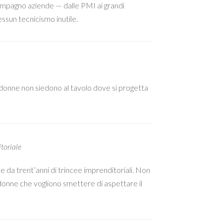
ompagno aziende — dalle PMI ai grandi
ssun tecnicismo inutile.
le donne non siedono al tavolo dove si progetta
toriale
a trent’anni di trincee imprenditoriali. Non
e donne che vogliono smettere di aspettare il