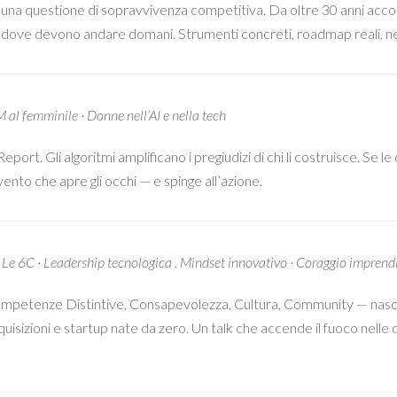
è una questione di sopravvivenza competitiva. Da oltre 30 anni acc
 dove devono andare domani. Strumenti concreti, roadmap reali, ne
 al femminile · Donne nell’AI e nella tech
eport. Gli algoritmi amplificano i pregiudizi di chi li costruisce. Se 
rvento che apre gli occhi — e spinge all’azione.
Le 6C · Leadership tecnologica . Mindset innovativo · Coraggio imprendi
petenze Distintive, Consapevolezza, Cultura, Community — nasce d
quisizioni e startup nate da zero. Un talk che accende il fuoco nell