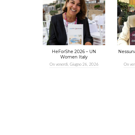
HeForShe 2026 – UN
Nessuna 
Women Italy
On
venerdì, Giugno 26, 2026
On
ve