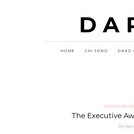
DA
HOME
CHI SONO
DAXO 
EDUCATION
,
E
The Executive Aw
On
merc