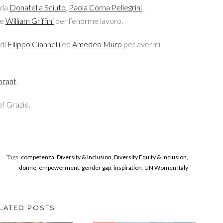
 da
Donatella Sciuto
,
Paola Corna Pellegrini
,
e
William Griffini
per l’enorme lavoro.
 di
Filippo Giannelli
ed
Amedeo Muro
per avermi
brant
.
! Grazie.
Tags:
competenza
,
Diversity & Inclusion
,
Diversity Equity & Inclusion
,
donne
,
empowerment
,
gender gap
,
inspiration
,
UN Women Italy
LATED POSTS