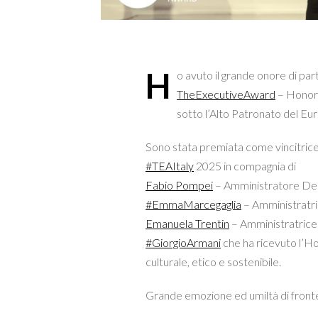
H
o avuto il grande onore di par
TheExecutiveAward
– Honori
sotto l’Alto Patronato del Eu
Sono stata premiata come vincitrice
#
TEAItaly
2025 in compagnia di
Fabio Pompei
– Amministratore Dele
#
EmmaMarcegaglia
– Amministratri
Emanuela Trentin
– Amministratrice 
#
GiorgioArmani
che ha ricevuto l’Ho
culturale, etico e sostenibile.
Grande emozione ed umiltà di fronte 