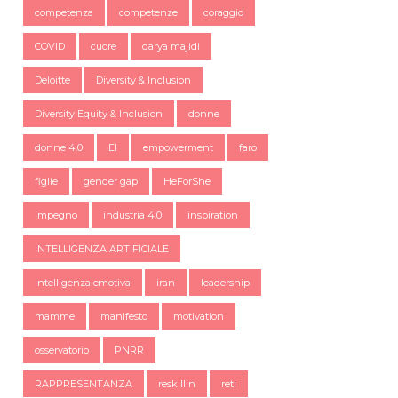
competenza
competenze
coraggio
COVID
cuore
darya majidi
Deloitte
Diversity & Inclusion
Diversity Equity & Inclusion
donne
donne 4.0
EI
empowerment
faro
figlie
gender gap
HeForShe
impegno
industria 4.0
inspiration
INTELLIGENZA ARTIFICIALE
intelligenza emotiva
iran
leadership
mamme
manifesto
motivation
osservatorio
PNRR
RAPPRESENTANZA
reskillin
reti