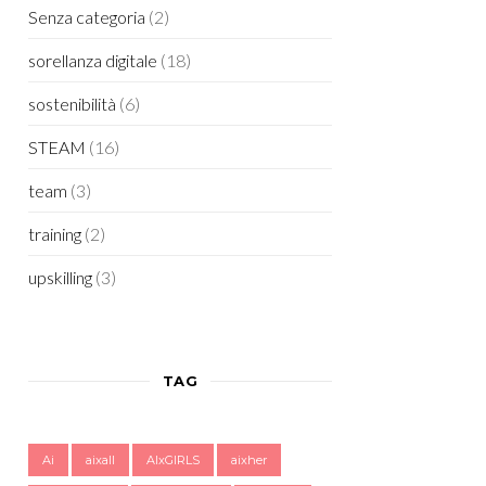
Senza categoria
(2)
sorellanza digitale
(18)
sostenibilità
(6)
STEAM
(16)
team
(3)
training
(2)
upskilling
(3)
TAG
Ai
aixall
AIxGIRLS
aixher