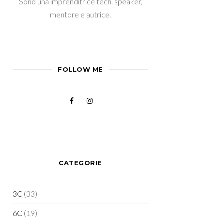
Sono una imprenditrice tech, speaker,
mentore e autrice.
FOLLOW ME
CATEGORIE
3C
(33)
6C
(19)