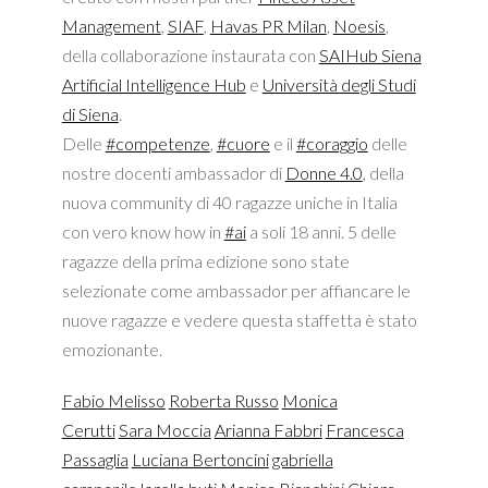
Management
,
SIAF
,
Havas PR Milan
,
Noesis
,
della collaborazione instaurata con
SAIHub Siena
Artificial Intelligence Hub
e
Università degli Studi
di Siena
.
Delle
#competenze
,
#cuore
e il
#coraggio
delle
nostre docenti ambassador di
Donne 4.0
, della
nuova community di 40 ragazze uniche in Italia
con vero know how in
#ai
a soli 18 anni. 5 delle
ragazze della prima edizione sono state
selezionate come ambassador per affiancare le
nuove ragazze e vedere questa staffetta è stato
emozionante.
Fabio Melisso
Roberta Russo
Monica
Cerutti
Sara Moccia
Arianna Fabbri
Francesca
Passaglia
Luciana Bertoncini
gabriella