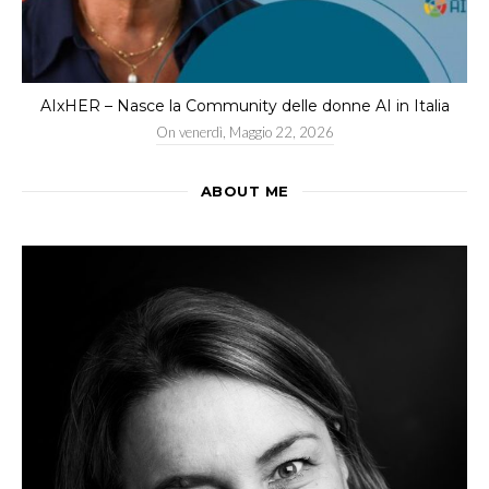
AIxHER – Nasce la Community delle donne AI in Italia
On
venerdì, Maggio 22, 2026
ABOUT ME