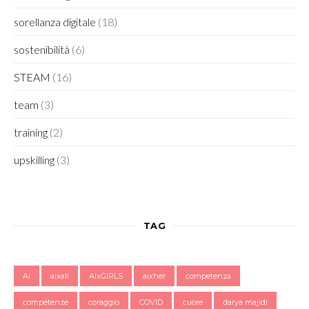
sorellanza digitale
(18)
sostenibilità
(6)
STEAM
(16)
team
(3)
training
(2)
upskilling
(3)
TAG
Ai
aixall
AIxGIRLS
aixher
competenza
competenze
coraggio
COVID
cuore
darya majidi