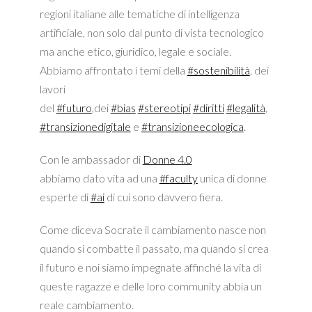
regioni italiane alle tematiche di intelligenza
artificiale, non solo dal punto di vista tecnologico
ma anche etico, giuridico, legale e sociale.
Abbiamo affrontato i temi della
#sostenibilità
, dei
lavori
del
#futuro
,dei
#bias
#stereotipi
#diritti
#legalità
,
#transizionedigitale
e
#transizioneecologica
.
Con le ambassador di
Donne 4.0
abbiamo dato vita ad una
#faculty
unica di donne
esperte di
#ai
di cui sono davvero fiera.
Come diceva Socrate il cambiamento nasce non
quando si combatte il passato, ma quando si crea
il futuro e noi siamo impegnate affinché la vita di
queste ragazze e delle loro community abbia un
reale cambiamento.