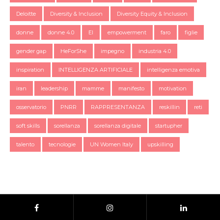
Deloitte
Diversity & Inclusion
Diversity Equity & Inclusion
donne
donne 4.0
EI
empowerment
faro
figlie
gender gap
HeForShe
impegno
industria 4.0
inspiration
INTELLIGENZA ARTIFICIALE
intelligenza emotiva
iran
leadership
mamme
manifesto
motivation
osservatorio
PNRR
RAPPRESENTANZA
reskillin
reti
soft skills
sorellanza
sorellanza digitale
startupher
talento
tecnologie
UN Women Italy
upskilling