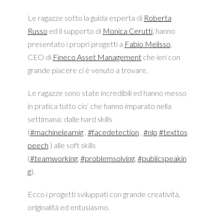
Le ragazze sotto la guida esperta di
Roberta
Russo
ed il supporto di
Monica Cerutti
, hanno
presentato i propri progetti a
Fabio Melisso
,
CEO di
Fineco Asset Management
che ieri con
grande piacere ci è venuto a trovare.
Le ragazze sono state incredibili ed hanno messo
in pratica tutto cio’ che hanno imparato nella
settimana: dalle hard skills
(
#machinelearnig
,
#facedetection
,
#nlp
#texttos
peech
) alle soft skills
(
#teamworking
,
#problemsolving
,
#publicspeakin
g
).
Ecco i progetti sviluppati con grande creatività,
originalità ed entusiasmo.