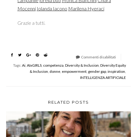
campanile
lorella buti
Monica Bianchini
Chiara
Mocenni
Iolanda Iacono
Marilena Hyeraci
Grazie a tutti.
Commenti disabilitati
su
Tags:
Ai
,
AIxGIRLS
,
competenza
,
Diversity & Inclusion
,
Diversity Equity
AIxGIRLS
& Inclusion
,
donne
,
empowerment
,
gender gap
,
inspiration
,
Seconda
INTELLIGENZA ARTIFICIALE
edizione
2023
RELATED POSTS