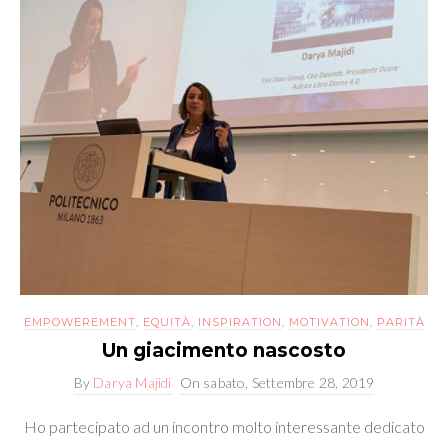
EMPOWEREMENT
,
EQUITÀ
,
INSPIRATION
,
MOTIVATION
,
PARITÀ
Un giacimento nascosto
By
Darya Majidi
On
sabato, Settembre 28, 2019
Ho partecipato ad un incontro molto interessante dedicato