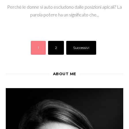
Perchè le donne si auto escludono dalle posizioni apicali? La
parola potere ha un significato che...
1
2
Successivi
ABOUT ME