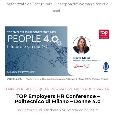
organizzata da StatupItalia "Unstoppable" woman circa due
anni...
EMPOWEREMENT
,
EQUITÀ
,
INSPIRATION
,
MOTIVATION
,
PARITÀ
TOP Employers HR Conference –
Politecnico di Milano – Donne 4.0
By
Darya Majidi
On
domenica, Settembre 22, 2019