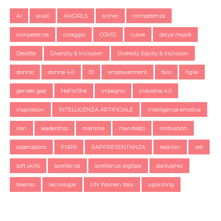
Ai
aixall
AIxGIRLS
aixher
competenza
competenze
coraggio
COVID
cuore
darya majidi
Deloitte
Diversity & Inclusion
Diversity Equity & Inclusion
donne
donne 4.0
EI
empowerment
faro
figlie
gender gap
HeForShe
impegno
industria 4.0
inspiration
INTELLIGENZA ARTIFICIALE
intelligenza emotiva
iran
leadership
mamme
manifesto
motivation
osservatorio
PNRR
RAPPRESENTANZA
reskillin
reti
soft skills
sorellanza
sorellanza digitale
startupher
talento
tecnologie
UN Women Italy
upskilling