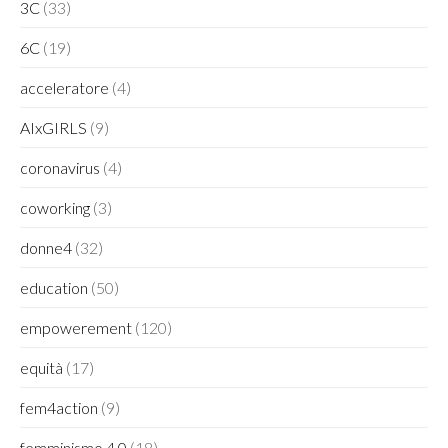
3C
(33)
6C
(19)
acceleratore
(4)
AIxGIRLS
(9)
coronavirus
(4)
coworking
(3)
donne4
(32)
education
(50)
empowerement
(120)
equità
(17)
fem4action
(9)
femminismo 4.0
(18)