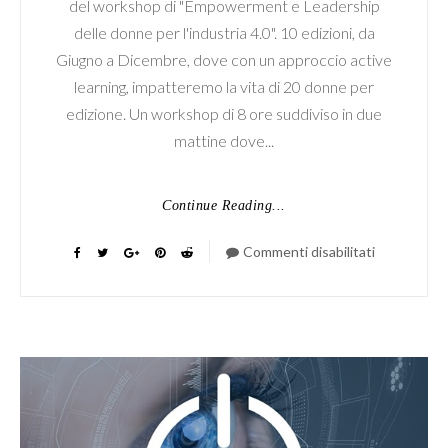
del workshop di "Empowerment e Leadership
delle donne per l'industria 4.0". 10 edizioni, da
Giugno a Dicembre, dove con un approccio active
learning, impatteremo la vita di 20 donne per
edizione. Un workshop di 8 ore suddiviso in due
mattine dove...
Continue Reading...
Commenti disabilitati
su
Roadshow
2020
Online:
si
riparte!