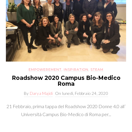
EMPOWEREMENT
,
INSPIRATION
,
STEAM
Roadshow 2020 Campus Bio-Medico
Roma
By
Darya Majidi
On
lunedì, Febbraio 24, 2020
21 Febbraio, prima tappa del Roadshow 2020 Donne 4.0 all’
Università Campus Bio-Medico di Roma per...