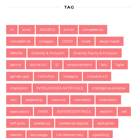
TAG
Ai
aixall
AIxGIRLS
aixher
competenza
competenze
coraggio
COVID
cuore
darya majidi
Deloitte
Diversity & Inclusion
Diversity Equity & Inclusion
donne
donne 4.0
EI
empowerment
faro
figlie
gender gap
HeForShe
impegno
industria 4.0
inspiration
INTELLIGENZA ARTIFICIALE
intelligenza emotiva
iran
leadership
mamme
manifesto
motivation
osservatorio
PNRR
RAPPRESENTANZA
reskillin
reti
soft skills
sorellanza
sorellanza digitale
startupher
talento
tecnologie
UN Women Italy
upskilling