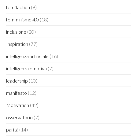
fem4action
(9)
femminismo 4.0
(18)
inclusione
(20)
Inspiration
(77)
intelligenza artificiale
(16)
intelligenza emotiva
(7)
leadership
(10)
manifesto
(12)
Motivation
(42)
osservatorio
(7)
parità
(14)