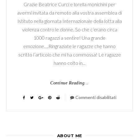
Grazie Beatrice Curci e lorella monichini per
avermi invitata da remoto alla vostra assemblea di
Istituto nella giornata Internazionale della lotta alla
violenza contro le donne. So che c’erano circa
1000 ragazzi a sentire! Una grande
emozione….Ringraziate le ragazze che hanno
scritto l’articolo che mi ha commossa! Le ragazze
hanno colto in...
Continue Reading...
Commenti disabilitati
su
“Donne,
vita,
libertà”
–
ABOUT ME
Assemblea