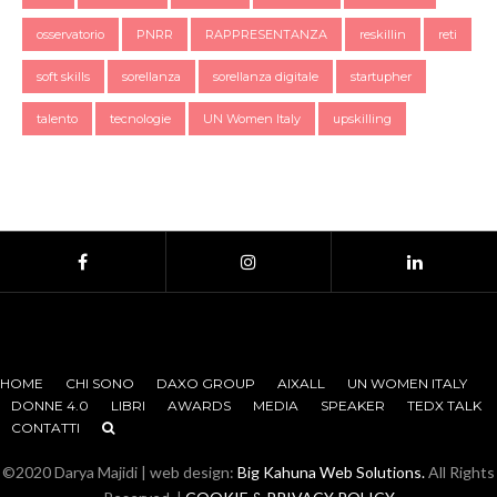
osservatorio
PNRR
RAPPRESENTANZA
reskillin
reti
soft skills
sorellanza
sorellanza digitale
startupher
talento
tecnologie
UN Women Italy
upskilling
HOME
CHI SONO
DAXO GROUP
AIXALL
UN WOMEN ITALY
DONNE 4.0
LIBRI
AWARDS
MEDIA
SPEAKER
TEDX TALK
CONTATTI
©2020 Darya Majidi | web design:
Big Kahuna Web Solutions.
All Rights