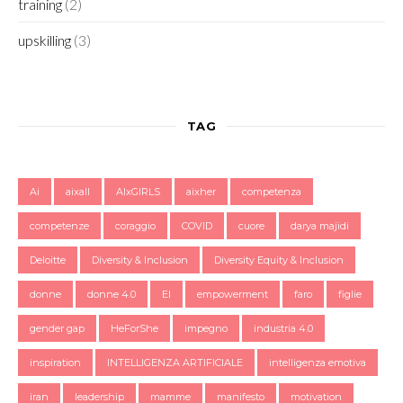
training
(2)
upskilling
(3)
TAG
Ai
aixall
AIxGIRLS
aixher
competenza
competenze
coraggio
COVID
cuore
darya majidi
Deloitte
Diversity & Inclusion
Diversity Equity & Inclusion
donne
donne 4.0
EI
empowerment
faro
figlie
gender gap
HeForShe
impegno
industria 4.0
inspiration
INTELLIGENZA ARTIFICIALE
intelligenza emotiva
iran
leadership
mamme
manifesto
motivation