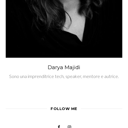
Darya Majidi
Sono una imprenditrice tech, speaker, mentore e autrice.
FOLLOW ME