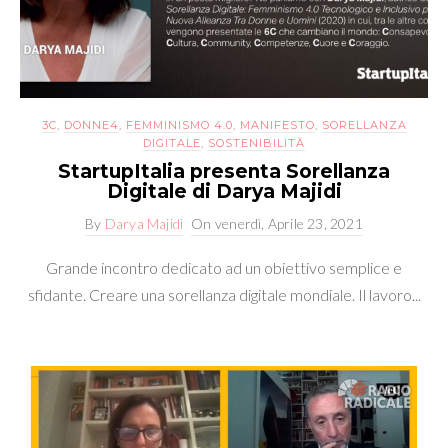
3C
,
DONNE4
,
FEMMINISMO 4.0
,
MANIFESTO
,
SORELLANZA
DIGITALE
,
SOSTENIBILITÀ
StartupItalia presenta Sorellanza
Digitale di Darya Majidi
By
Darya Majidi
On
venerdì, Aprile 23, 2021
Grande incontro dedicato ad un obiettivo semplice e
sfidante. Creare una sorellanza digitale mondiale. Il lavoro...