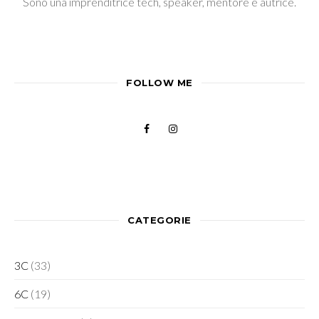
Sono una imprenditrice tech, speaker, mentore e autrice.
FOLLOW ME
CATEGORIE
3C
(33)
6C
(19)