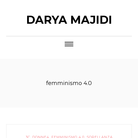
DARYA MAJIDI
femminismo 4.0
3C
,
DONNE4
,
FEMMINISMO 4.0
,
SORELLANZA