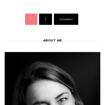
1
2
Successivi
ABOUT ME