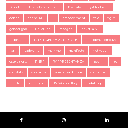
Deloitte
Diversity & Inclusion
Diversity Equity & Inclusion
donne
donne 4.0
EI
empowerment
faro
figlie
gender gap
HeForShe
impegno
industria 4.0
inspiration
INTELLIGENZA ARTIFICIALE
intelligenza emotiva
iran
leadership
mamme
manifesto
motivation
osservatorio
PNRR
RAPPRESENTANZA
reskillin
reti
soft skills
sorellanza
sorellanza digitale
startupher
talento
tecnologie
UN Women Italy
upskilling