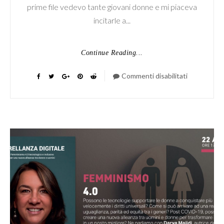
prime file vedevo tante giovani donne e mi piaceva
incitarle a...
Continue Reading...
Commenti disabilitati
su
Vai
e
spacca
il
mondo!