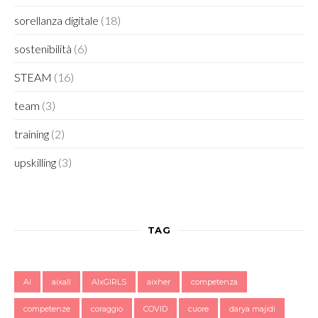
sorellanza digitale
(18)
sostenibilità
(6)
STEAM
(16)
team
(3)
training
(2)
upskilling
(3)
TAG
Ai
aixall
AIxGIRLS
aixher
competenza
competenze
coraggio
COVID
cuore
darya majidi