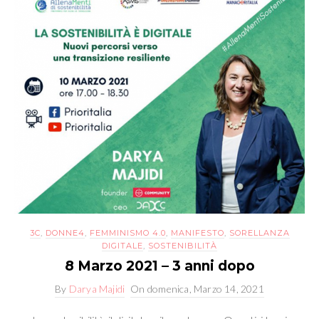
3C
,
DONNE4
,
FEMMINISMO 4.0
,
MANIFESTO
,
SORELLANZA
DIGITALE
,
SOSTENIBILITÀ
8 Marzo 2021 – 3 anni dopo
By
Darya Majidi
On
domenica, Marzo 14, 2021