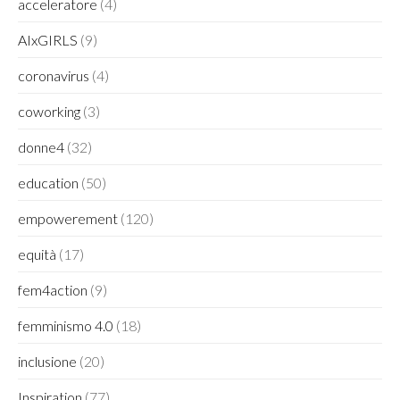
acceleratore
(4)
AIxGIRLS
(9)
coronavirus
(4)
coworking
(3)
donne4
(32)
education
(50)
empowerement
(120)
equità
(17)
fem4action
(9)
femminismo 4.0
(18)
inclusione
(20)
Inspiration
(77)