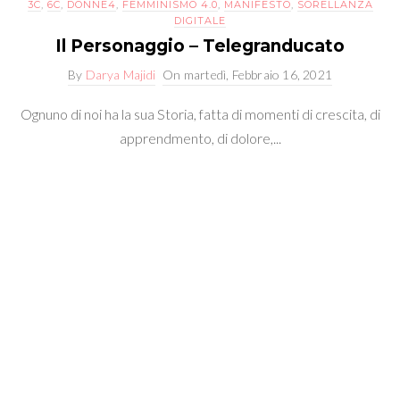
3C
,
6C
,
DONNE4
,
FEMMINISMO 4.0
,
MANIFESTO
,
SORELLANZA
DIGITALE
Il Personaggio – Telegranducato
By
Darya Majidi
On
martedì, Febbraio 16, 2021
Ognuno di noi ha la sua Storia, fatta di momenti di crescita, di
apprendmento, di dolore,...