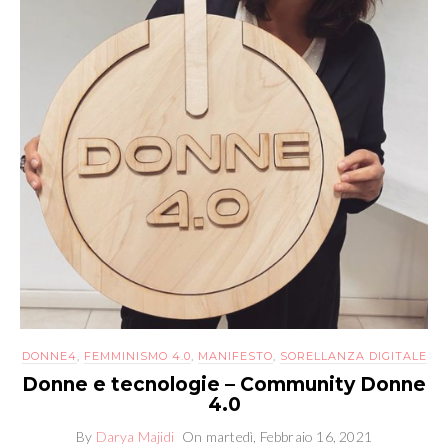
DONNE4
,
FEMMINISMO 4.0
,
MANIFESTO
,
SORELLANZA DIGITALE
Donne e tecnologie – Community Donne
4.0
By
Darya Majidi
On
martedì, Febbraio 16, 2021