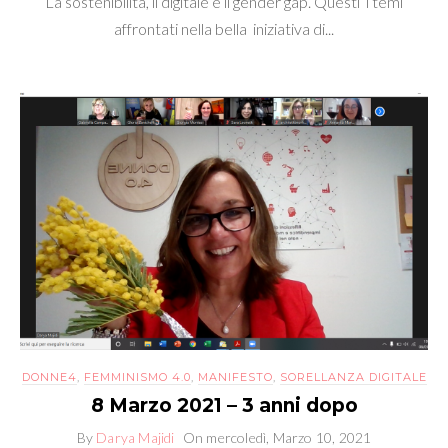
La sostenibilità, il digitale e il gender gap. Questi i temi
affrontati nella bella iniziativa di...
DONNE4
,
FEMMINISMO 4.0
,
MANIFESTO
,
SORELLANZA DIGITALE
8 Marzo 2021 – 3 anni dopo
By
Darya Majidi
On
mercoledì, Marzo 10, 2021