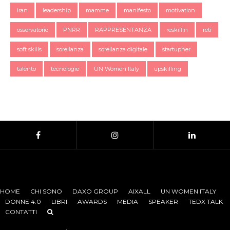
iran
leadership
mamme
manifesto
motivation
osservatorio
PNRR
RAPPRESENTANZA
reskillin
reti
soft skills
sorellanza
sorellanza digitale
startupher
talento
tecnologie
UN Women Italy
upskilling
HOME
CHI SONO
DAXO GROUP
AIXALL
UN WOMEN ITALY
DONNE 4.0
LIBRI
AWARDS
MEDIA
SPEAKER
TEDX TALK
CONTATTI