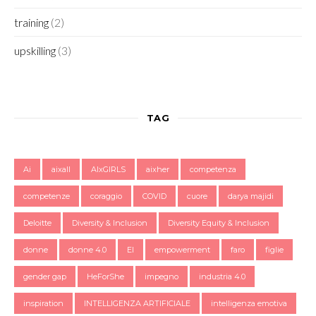
training
(2)
upskilling
(3)
TAG
Ai
aixall
AIxGIRLS
aixher
competenza
competenze
coraggio
COVID
cuore
darya majidi
Deloitte
Diversity & Inclusion
Diversity Equity & Inclusion
donne
donne 4.0
EI
empowerment
faro
figlie
gender gap
HeForShe
impegno
industria 4.0
inspiration
INTELLIGENZA ARTIFICIALE
intelligenza emotiva