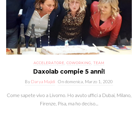
ACCELERATORE
,
COWORKING
,
TEAM
Daxolab compie 5 anni!
By
Darya Majidi
On
domenica, Marzo 1, 2020
Come sapete vivo a Livorno. Ho avuto uffici a Dubai, Milano,
Firenze, Pisa, ma ho deciso...