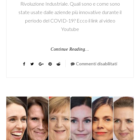
Rivoluzione Industriale. Quali sono e come sono
state usate dalle aziende più innovative durante il
periodo del COVID-19? Ecco il link al video
Youtube
Continue Reading...
Commenti disabilitati
su
Webinar
#7
Community
Donne
4.0
–
Tecnologie
Abilitanti
–
Darya