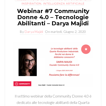
INSPIRATION
,
INTELLIGENZA ARTIFICIALE
Webinar #7 Community
Donne 4.0 – Tecnologie
Abilitanti – Darya Majidi
By
Darya Majidi
On
martedì, Giugno 2, 2020
Il settimo webinar della Community Donne 4.0 è
dedicato alle tecnologie abilitanti della Quarta