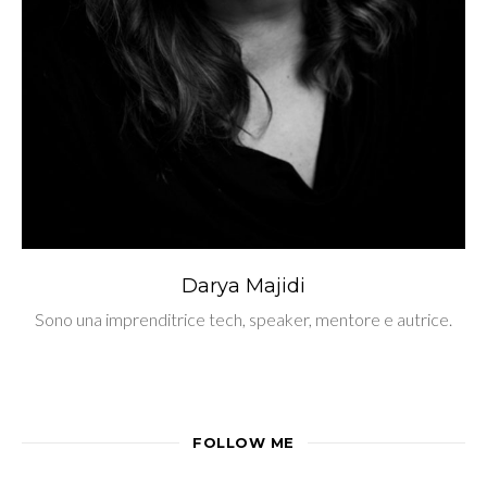
Darya Majidi
Sono una imprenditrice tech, speaker, mentore e autrice.
FOLLOW ME