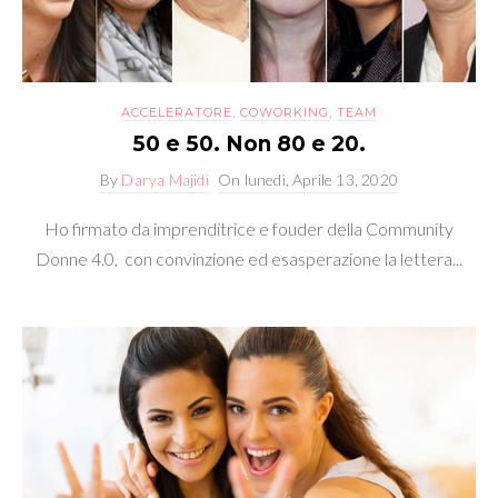
Majidi
ACCELERATORE
,
COWORKING
,
TEAM
50 e 50. Non 80 e 20.
By
Darya Majidi
On
lunedì, Aprile 13, 2020
Ho firmato da imprenditrice e fouder della Community
Donne 4.0, con convinzione ed esasperazione la lettera...