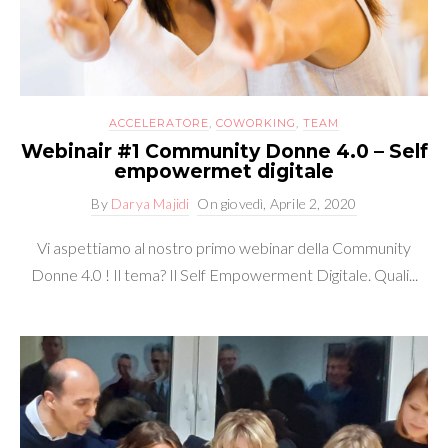
ACCELERATORE
,
COWORKING
,
TEAM
Webinair #1 Community Donne 4.0 – Self
empowermet digitale
By
Darya Majidi
On
giovedì, Aprile 2, 2020
Vi aspettiamo al nostro primo webinar della Community
Donne 4.0 ! Il tema? Il Self Empowerment Digitale. Quali...