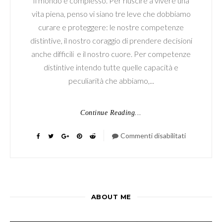
Il mondo è complesso. Per riuscire a vivere una
vita piena, penso vi siano tre leve che dobbiamo
curare e proteggere: le nostre competenze
distintive, il nostro coraggio di prendere decisioni
anche difficili e il nostro cuore. Per competenze
distintive intendo tutte quelle capacità e
peculiarità che abbiamo,...
Continue Reading...
Commenti disabilitati
su
Le
3C:
Competenz
Cuore
ABOUT ME
e
Coraggio