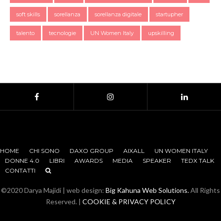
soft skills
sorellanza
sorellanza digitale
startupher
talento
tecnologie
UN Women Italy
upskilling
HOME
CHI SONO
DAXO GROUP
AIXALL
UN WOMEN ITALY
DONNE 4.0
LIBRI
AWARDS
MEDIA
SPEAKER
TEDX TALK
CONTATTI
©2020 Darya Majidi | web design:
Big Kahuna Web Solutions.
All Rights
Reserved. |
COOKIE & PRIVACY POLICY