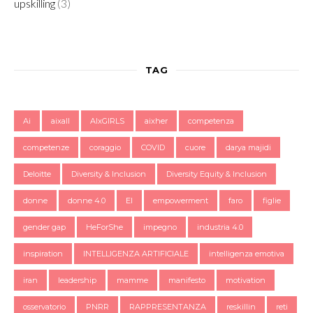
upskilling
(3)
TAG
Ai
aixall
AIxGIRLS
aixher
competenza
competenze
coraggio
COVID
cuore
darya majidi
Deloitte
Diversity & Inclusion
Diversity Equity & Inclusion
donne
donne 4.0
EI
empowerment
faro
figlie
gender gap
HeForShe
impegno
industria 4.0
inspiration
INTELLIGENZA ARTIFICIALE
intelligenza emotiva
iran
leadership
mamme
manifesto
motivation
osservatorio
PNRR
RAPPRESENTANZA
reskillin
reti