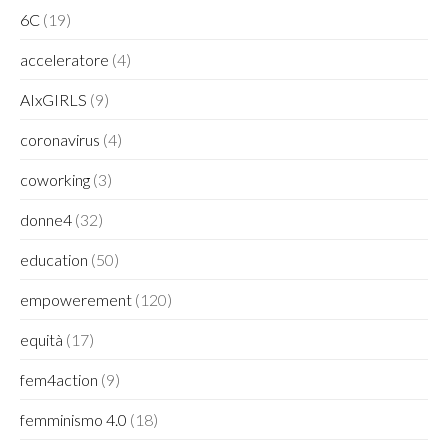
6C
(19)
acceleratore
(4)
AIxGIRLS
(9)
coronavirus
(4)
coworking
(3)
donne4
(32)
education
(50)
empowerement
(120)
equità
(17)
fem4action
(9)
femminismo 4.0
(18)