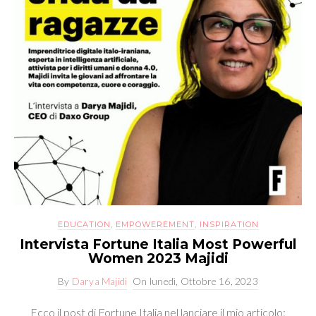
EDUCATION
,
EMPOWEREMENT
,
INSPIRATION
Intervista Fortune Italia Most Powerful
Women 2023 Majidi
By
Darya Majidi
On
lunedì, Ottobre 16, 2023
Ecco il post di Fortune Italia nel lanciare il mio articolo: