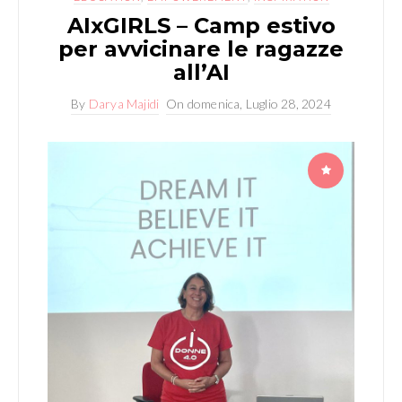
AIxGIRLS – Camp estivo
per avvicinare le ragazze
all’AI
By
Darya Majidi
On
domenica, Luglio 28, 2024