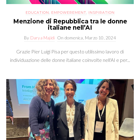
EDUCATION
,
EMPOWEREMENT
,
INSPIRATION
Menzione di Repubblica tra le donne
italiane nell’AI
By
Darya Majidi
On
domenica, Marzo 10, 2024
Grazie Pier Luigi Pisa per questo utilissimo lavoro di
individuazione delle donne italiane coinvolte nell'AI e per...