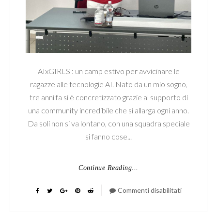
AIxGIRLS : un camp estivo per avvicinare le
ragazze alle tecnologie AI. Nato da un mio sogno,
tre anni fa si è concretizzato grazie al supporto di
una community incredibile che si allarga ogni anno.
Da soli non si va lontano, con una squadra speciale
si fanno cose...
Continue Reading...
Commenti disabilitati
su
AIxGIRLS