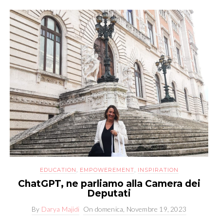
EDUCATION
,
EMPOWEREMENT
,
INSPIRATION
ChatGPT, ne parliamo alla Camera dei
Deputati
By
Darya Majidi
On
domenica, Novembre 19, 2023