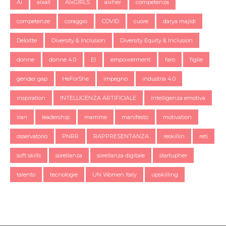
Ai
aixall
AIxGIRLS
aixher
competenza
competenze
coraggio
COVID
cuore
darya majidi
Deloitte
Diversity & Inclusion
Diversity Equity & Inclusion
donne
donne 4.0
EI
empowerment
faro
figlie
gender gap
HeForShe
impegno
industria 4.0
inspiration
INTELLIGENZA ARTIFICIALE
intelligenza emotiva
iran
leadership
mamme
manifesto
motivation
osservatorio
PNRR
RAPPRESENTANZA
reskillin
reti
soft skills
sorellanza
sorellanza digitale
startupher
talento
tecnologie
UN Women Italy
upskilling