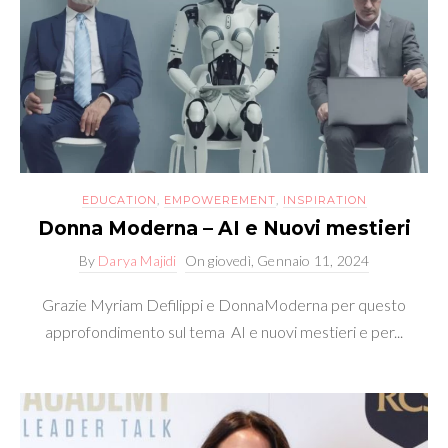
EDUCATION
,
EMPOWEREMENT
,
INSPIRATION
Donna Moderna – AI e Nuovi mestieri
By
Darya Majidi
On
giovedì, Gennaio 11, 2024
Grazie Myriam Defilippi e DonnaModerna per questo
approfondimento sul tema AI e nuovi mestieri e per...