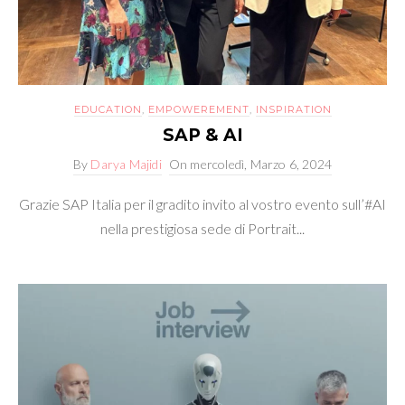
EDUCATION
,
EMPOWEREMENT
,
INSPIRATION
SAP & AI
By
Darya Majidi
On
mercoledì, Marzo 6, 2024
Grazie SAP Italia per il gradito invito al vostro evento sull’#AI
nella prestigiosa sede di Portrait...