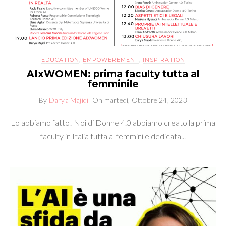
EDUCATION
,
EMPOWEREMENT
,
INSPIRATION
AIxWOMEN: prima faculty tutta al
femminile
By
Darya Majidi
On
martedì, Ottobre 24, 2023
Lo abbiamo fatto! Noi di Donne 4.0 abbiamo creato la prima
faculty in Italia tutta al femminile dedicata...