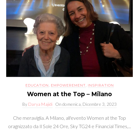
EDUCATION
,
EMPOWEREMENT
,
INSPIRATION
Women at the Top – Milano
By
Darya Majidi
On
domenica, Dicembre 3, 2023
Che meraviglia. A Milano, all'evento Women at the Top
oragnizzato da Il Sole 24 Ore, Sky TG24 e Financial Times,...