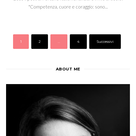
"Competenza, cuore e coraggio: sono...
1
2
…
4
Successivi
ABOUT ME