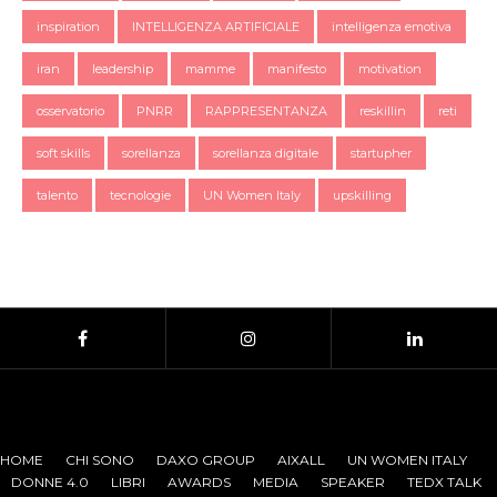
inspiration
INTELLIGENZA ARTIFICIALE
intelligenza emotiva
iran
leadership
mamme
manifesto
motivation
osservatorio
PNRR
RAPPRESENTANZA
reskillin
reti
soft skills
sorellanza
sorellanza digitale
startupher
talento
tecnologie
UN Women Italy
upskilling
HOME
CHI SONO
DAXO GROUP
AIXALL
UN WOMEN ITALY
DONNE 4.0
LIBRI
AWARDS
MEDIA
SPEAKER
TEDX TALK