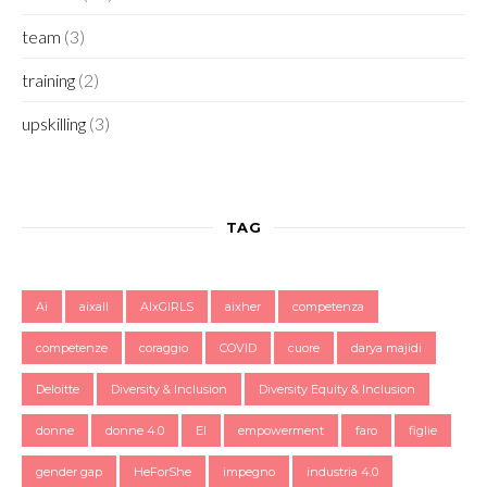
team
(3)
training
(2)
upskilling
(3)
TAG
Ai
aixall
AIxGIRLS
aixher
competenza
competenze
coraggio
COVID
cuore
darya majidi
Deloitte
Diversity & Inclusion
Diversity Equity & Inclusion
donne
donne 4.0
EI
empowerment
faro
figlie
gender gap
HeForShe
impegno
industria 4.0