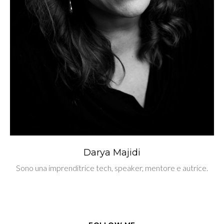
Darya Majidi
Sono una imprenditrice tech, speaker, mentore e autrice.