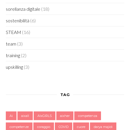
sorellanza digitale
(18)
sostenibilità
(6)
STEAM
(16)
team
(3)
training
(2)
upskilling
(3)
TAG
Ai
aixall
AIxGIRLS
aixher
competenza
competenze
coraggio
COVID
cuore
darya majidi