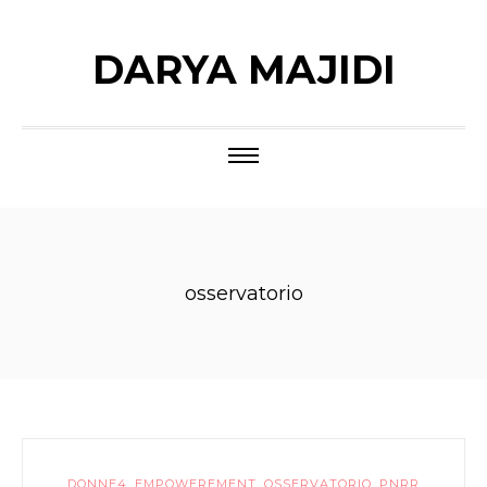
DARYA MAJIDI
osservatorio
DONNE4
,
EMPOWEREMENT
,
OSSERVATORIO
,
PNRR