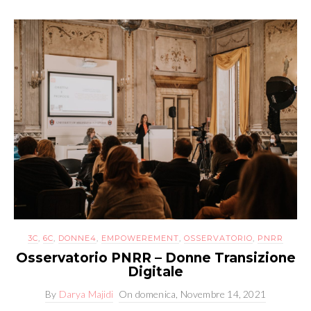
3C
,
6C
,
DONNE4
,
EMPOWEREMENT
,
OSSERVATORIO
,
PNRR
Osservatorio PNRR – Donne Transizione
Digitale
By
Darya Majidi
On
domenica, Novembre 14, 2021