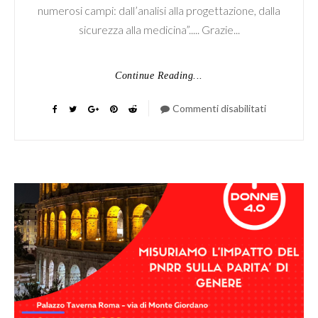
numerosi campi: dall’analisi alla progettazione, dalla
sicurezza alla medicina”..... Grazie...
Continue Reading...
Commenti disabilitati
su
Algoritmi
e
pregiudizi
di
genere