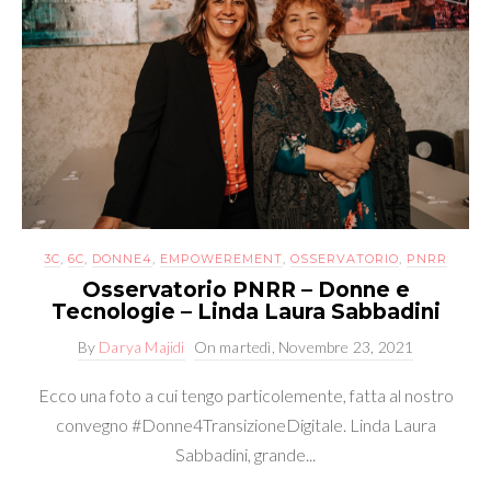
3C
,
6C
,
DONNE4
,
EMPOWEREMENT
,
OSSERVATORIO
,
PNRR
Osservatorio PNRR – Donne e
Tecnologie – Linda Laura Sabbadini
By
Darya Majidi
On
martedì, Novembre 23, 2021
Ecco una foto a cui tengo particolemente, fatta al nostro
convegno #Donne4TransizioneDigitale. Linda Laura
Sabbadini, grande...