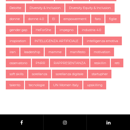
Deloitte
Diversity & Inclusion
Diversity Equity & Inclusion
donne
donne 4.0
EI
empowerment
faro
figlie
gender gap
HeForShe
impegno
industria 4.0
inspiration
INTELLIGENZA ARTIFICIALE
intelligenza emotiva
iran
leadership
mamme
manifesto
motivation
osservatorio
PNRR
RAPPRESENTANZA
reskillin
reti
soft skills
sorellanza
sorellanza digitale
startupher
talento
tecnologie
UN Women Italy
upskilling