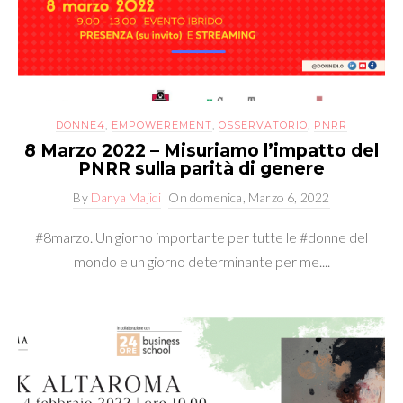
DONNE4
,
EMPOWEREMENT
,
OSSERVATORIO
,
PNRR
8 Marzo 2022 – Misuriamo l’impatto del
PNRR sulla parità di genere
By
Darya Majidi
On
domenica, Marzo 6, 2022
#8marzo. Un giorno importante per tutte le #donne del
mondo e un giorno determinante per me....