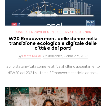
DONNE4
,
EMPOWEREMENT
,
OSSERVATORIO
,
PNRR
W20 Empowerment delle donne nella
transizione ecologica e digitale delle
città e dei porti
By
Darya Majidi
On
domenica, Gennaio 9, 2022
Sono stata invitata come relatrice all'ultimo appuntamento
di W20 del 2021 sul tema: "Empowerment delle donne:...