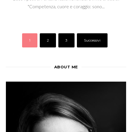
"Competenza, cuore e coraggio: sono...
1
2
3
Successivi
ABOUT ME