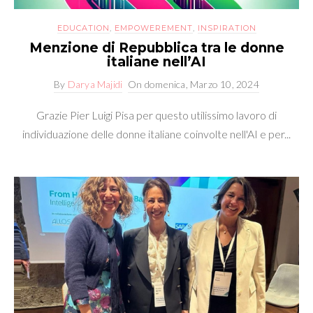
EDUCATION
,
EMPOWEREMENT
,
INSPIRATION
Menzione di Repubblica tra le donne
italiane nell’AI
By
Darya Majidi
On
domenica, Marzo 10, 2024
Grazie Pier Luigi Pisa per questo utilissimo lavoro di
individuazione delle donne italiane coinvolte nell'AI e per...