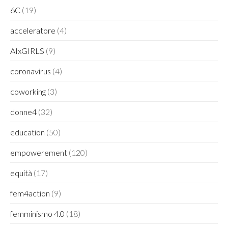
6C
(19)
acceleratore
(4)
AIxGIRLS
(9)
coronavirus
(4)
coworking
(3)
donne4
(32)
education
(50)
empowerement
(120)
equità
(17)
fem4action
(9)
femminismo 4.0
(18)