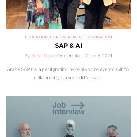
EDUCATION
,
EMPOWEREMENT
,
INSPIRATION
SAP & AI
By
Darya Majidi
On
mercoledì, Marzo 6, 2024
Grazie SAP Italia per il gradito invito al vostro evento sull’#AI
nella prestigiosa sede di Portrait...