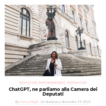
EDUCATION
,
EMPOWEREMENT
,
INSPIRATION
ChatGPT, ne parliamo alla Camera dei
Deputati
By
Darya Majidi
On
domenica, Novembre 19, 2023