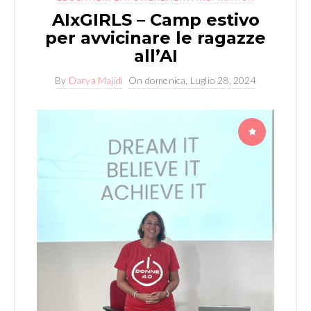
AIxGIRLS – Camp estivo
per avvicinare le ragazze
all’AI
By
Darya Majidi
On
domenica, Luglio 28, 2024