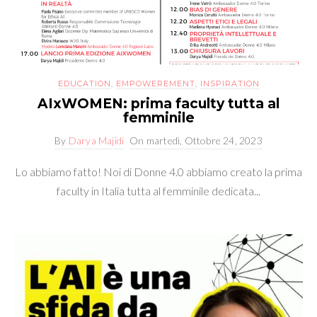
EDUCATION
,
EMPOWEREMENT
,
INSPIRATION
AIxWOMEN: prima faculty tutta al
femminile
By
Darya Majidi
On
martedì, Ottobre 24, 2023
Lo abbiamo fatto! Noi di Donne 4.0 abbiamo creato la prima
faculty in Italia tutta al femminile dedicata...