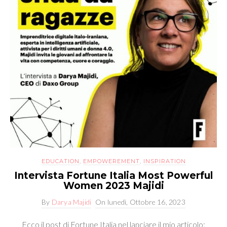
EDUCATION
,
EMPOWEREMENT
,
INSPIRATION
Intervista Fortune Italia Most Powerful
Women 2023 Majidi
By
Darya Majidi
On
lunedì, Ottobre 16, 2023
Ecco il post di Fortune Italia nel lanciare il mio articolo: