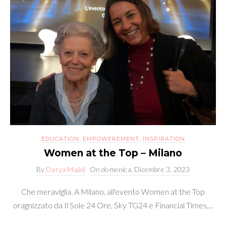
EDUCATION
,
EMPOWEREMENT
,
INSPIRATION
Women at the Top – Milano
By
Darya Majidi
On
domenica, Dicembre 3, 2023
Che meraviglia. A Milano, all'evento Women at the Top
oragnizzato da Il Sole 24 Ore, Sky TG24 e Financial Times,...