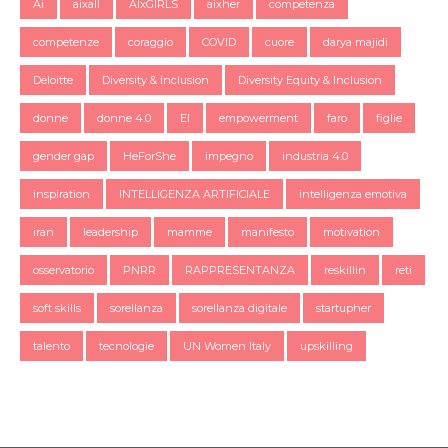
Ai
aixall
AIxGIRLS
aixher
competenza
competenze
coraggio
COVID
cuore
darya majidi
Deloitte
Diversity & Inclusion
Diversity Equity & Inclusion
donne
donne 4.0
EI
empowerment
faro
figlie
gender gap
HeForShe
impegno
industria 4.0
inspiration
INTELLIGENZA ARTIFICIALE
intelligenza emotiva
iran
leadership
mamme
manifesto
motivation
osservatorio
PNRR
RAPPRESENTANZA
reskillin
reti
soft skills
sorellanza
sorellanza digitale
startupher
talento
tecnologie
UN Women Italy
upskilling