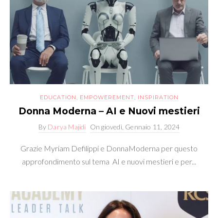
EDUCATION
,
EMPOWEREMENT
,
INSPIRATION
Donna Moderna – AI e Nuovi mestieri
By
Darya Majidi
On
giovedì, Gennaio 11, 2024
Grazie Myriam Defilippi e DonnaModerna per questo
approfondimento sul tema AI e nuovi mestieri e per...