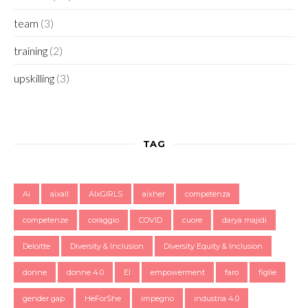
team
(3)
training
(2)
upskilling
(3)
TAG
Ai
aixall
AIxGIRLS
aixher
competenza
competenze
coraggio
COVID
cuore
darya majidi
Deloitte
Diversity & Inclusion
Diversity Equity & Inclusion
donne
donne 4.0
EI
empowerment
faro
figlie
gender gap
HeForShe
impegno
industria 4.0