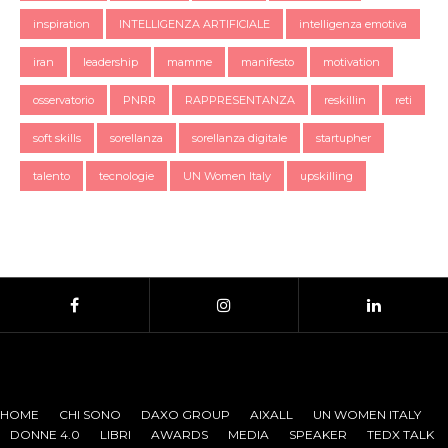
inspiration
INTELLIGENZA ARTIFICIALE
intelligenza emotiva
iran
leadership
mamme
manifesto
motivation
osservatorio
PNRR
RAPPRESENTANZA
reskillin
reti
soft skills
sorellanza
sorellanza digitale
startupher
talento
tecnologie
UN Women Italy
upskilling
HOME
CHI SONO
DAXO GROUP
AIXALL
UN WOMEN ITALY
DONNE 4.0
LIBRI
AWARDS
MEDIA
SPEAKER
TEDX TALK