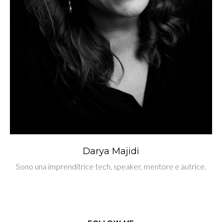
Darya Majidi
Sono una imprenditrice tech, speaker, mentore e autrice.