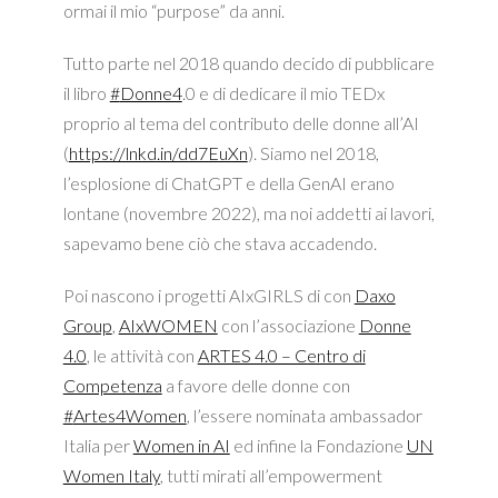
ormai il mio “purpose” da anni.
Tutto parte nel 2018 quando decido di pubblicare
il libro
#
Donne4
.0 e di dedicare il mio TEDx
proprio al tema del contributo delle donne all’AI
(
https://lnkd.in/dd7EuXn
). Siamo nel 2018,
l’esplosione di ChatGPT e della GenAI erano
lontane (novembre 2022), ma noi addetti ai lavori,
sapevamo bene ciò che stava accadendo.
Poi nascono i progetti AIxGIRLS di con
Daxo
Group
,
AIxWOMEN
con l’associazione
Donne
4.0
, le attività con
ARTES 4.0 – Centro di
Competenza
a favore delle donne con
#
Artes4Women
, l’essere nominata ambassador
Italia per
Women in AI
ed infine la Fondazione
UN
Women Italy
, tutti mirati all’empowerment