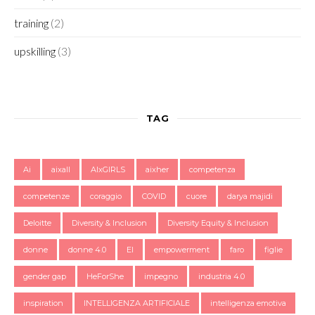
training
(2)
upskilling
(3)
TAG
Ai
aixall
AIxGIRLS
aixher
competenza
competenze
coraggio
COVID
cuore
darya majidi
Deloitte
Diversity & Inclusion
Diversity Equity & Inclusion
donne
donne 4.0
EI
empowerment
faro
figlie
gender gap
HeForShe
impegno
industria 4.0
inspiration
INTELLIGENZA ARTIFICIALE
intelligenza emotiva