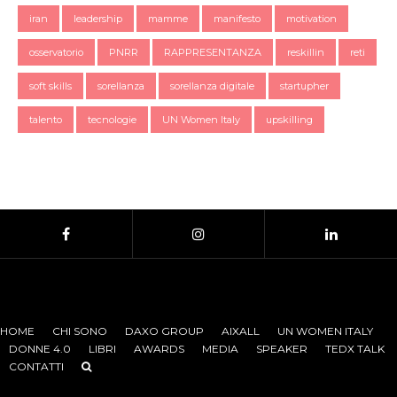
iran
leadership
mamme
manifesto
motivation
osservatorio
PNRR
RAPPRESENTANZA
reskillin
reti
soft skills
sorellanza
sorellanza digitale
startupher
talento
tecnologie
UN Women Italy
upskilling
HOME
CHI SONO
DAXO GROUP
AIXALL
UN WOMEN ITALY
DONNE 4.0
LIBRI
AWARDS
MEDIA
SPEAKER
TEDX TALK
CONTATTI