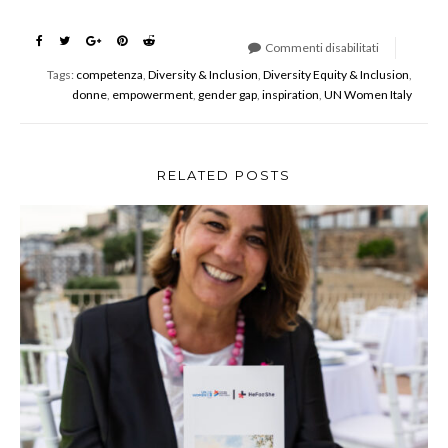
Commenti disabilitati
su
Tags:
competenza
,
Diversity & Inclusion
,
Diversity Equity & Inclusion
,
Premio
donne
,
empowerment
,
gender gap
,
inspiration
,
UN Women Italy
Casato
Prime
Donne
2025
RELATED POSTS