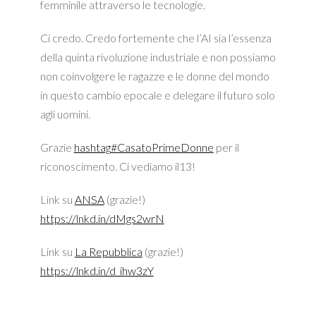
femminile attraverso le tecnologie.
Ci credo. Credo fortemente che l’AI sia l’essenza
della quinta rivoluzione industriale e non possiamo
non coinvolgere le ragazze e le donne del mondo
in questo cambio epocale e delegare il futuro solo
agli uomini.
Grazie
hashtag
#
CasatoPrimeDonne
per il
riconoscimento. Ci vediamo il13!
Link su
ANSA
(grazie!)
https://lnkd.in/dMgs2wrN
Link su
La Repubblica
(grazie!)
https://lnkd.in/d_ihw3zY