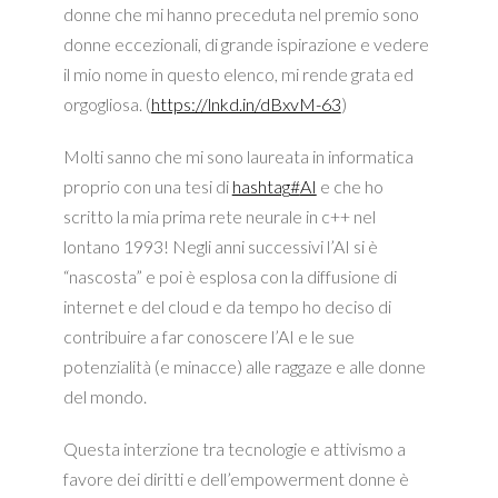
donne che mi hanno preceduta nel premio sono
donne eccezionali, di grande ispirazione e vedere
il mio nome in questo elenco, mi rende grata ed
orgogliosa. (
https://lnkd.in/dBxvM-63
)
Molti sanno che mi sono laureata in informatica
proprio con una tesi di
hashtag
#
AI
e che ho
scritto la mia prima rete neurale in c++ nel
lontano 1993! Negli anni successivi l’AI si è
“nascosta” e poi è esplosa con la diffusione di
internet e del cloud e da tempo ho deciso di
contribuire a far conoscere l’AI e le sue
potenzialità (e minacce) alle raggaze e alle donne
del mondo.
Questa interzione tra tecnologie e attivismo a
favore dei diritti e dell’empowerment donne è