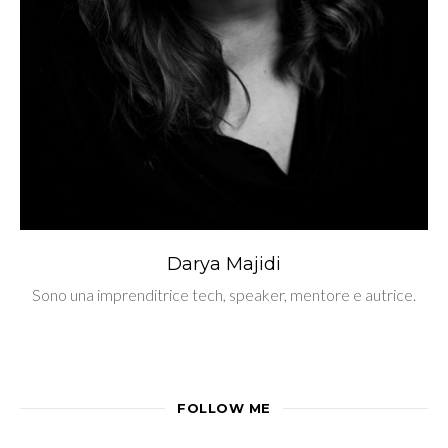
Darya Majidi
Sono una imprenditrice tech, speaker, mentore e autrice.
FOLLOW ME