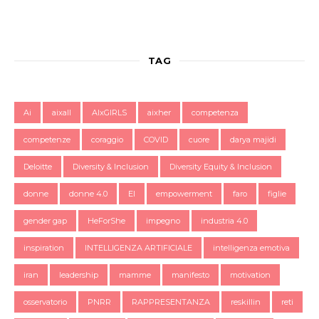
TAG
Ai
aixall
AIxGIRLS
aixher
competenza
competenze
coraggio
COVID
cuore
darya majidi
Deloitte
Diversity & Inclusion
Diversity Equity & Inclusion
donne
donne 4.0
EI
empowerment
faro
figlie
gender gap
HeForShe
impegno
industria 4.0
inspiration
INTELLIGENZA ARTIFICIALE
intelligenza emotiva
iran
leadership
mamme
manifesto
motivation
osservatorio
PNRR
RAPPRESENTANZA
reskillin
reti