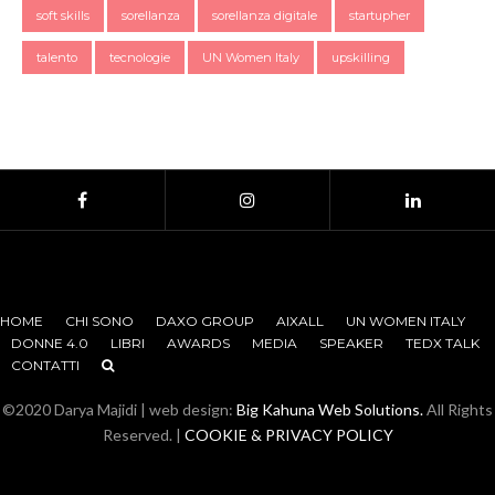
soft skills
sorellanza
sorellanza digitale
startupher
talento
tecnologie
UN Women Italy
upskilling
HOME
CHI SONO
DAXO GROUP
AIXALL
UN WOMEN ITALY
DONNE 4.0
LIBRI
AWARDS
MEDIA
SPEAKER
TEDX TALK
CONTATTI
©2020 Darya Majidi | web design:
Big Kahuna Web Solutions.
All Rights
Reserved. |
COOKIE & PRIVACY POLICY