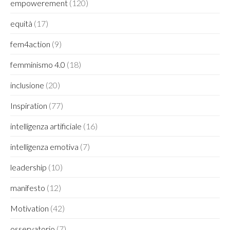
empowerement
(120)
equità
(17)
fem4action
(9)
femminismo 4.0
(18)
inclusione
(20)
Inspiration
(77)
intelligenza artificiale
(16)
intelligenza emotiva
(7)
leadership
(10)
manifesto
(12)
Motivation
(42)
osservatorio
(7)