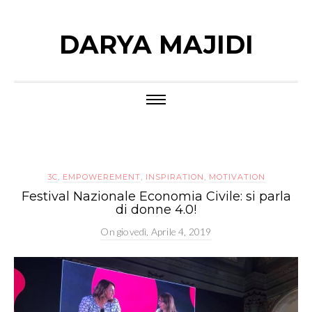
DARYA MAJIDI
3C
,
EMPOWEREMENT
,
INSPIRATION
,
MOTIVATION
Festival Nazionale Economia Civile: si parla
di donne 4.0!
On
giovedì, Aprile 4, 2019