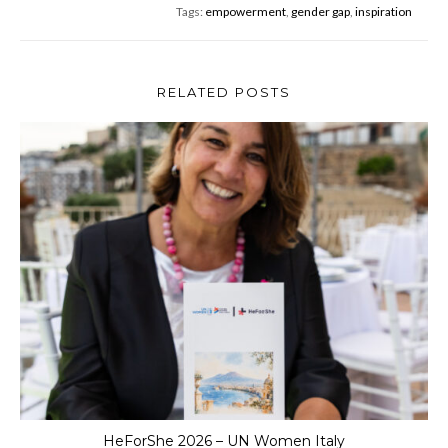
su
Tags:
empowerment
,
gender gap
,
inspiration
Festival
Nazionale
Economia
Civile:
RELATED POSTS
si
parla
di
donne
4.0!
HeForShe 2026 – UN Women Italy