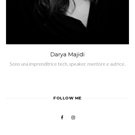
Darya Majidi
Sono una imprenditrice tech, speaker, mentore e autrice.
FOLLOW ME