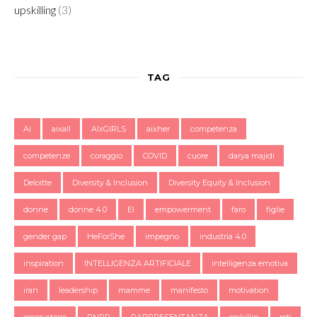
upskilling
(3)
TAG
Ai
aixall
AIxGIRLS
aixher
competenza
competenze
coraggio
COVID
cuore
darya majidi
Deloitte
Diversity & Inclusion
Diversity Equity & Inclusion
donne
donne 4.0
EI
empowerment
faro
figlie
gender gap
HeForShe
impegno
industria 4.0
inspiration
INTELLIGENZA ARTIFICIALE
intelligenza emotiva
iran
leadership
mamme
manifesto
motivation
osservatorio
PNRR
RAPPRESENTANZA
reskillin
reti