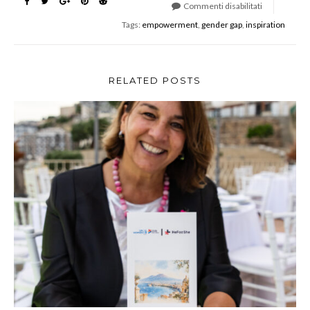
Commenti disabilitati
su
Tags:
empowerment
,
gender gap
,
inspiration
Come
colmare
il
gender
RELATED POSTS
gap?
Ne
parliamo
a
Firenze
alle
Murate
Idea
Park.