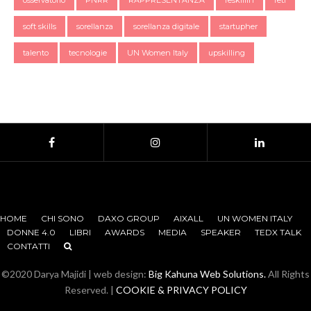
soft skills
sorellanza
sorellanza digitale
startupher
talento
tecnologie
UN Women Italy
upskilling
HOME
CHI SONO
DAXO GROUP
AIXALL
UN WOMEN ITALY
DONNE 4.0
LIBRI
AWARDS
MEDIA
SPEAKER
TEDX TALK
CONTATTI
©2020 Darya Majidi | web design:
Big Kahuna Web Solutions.
All Rights
Reserved. |
COOKIE & PRIVACY POLICY