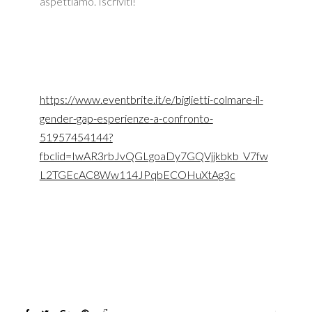
aspettiamo. Iscriviti!
https://www.eventbrite.it/e/biglietti-colmare-il-
gender-gap-esperienze-a-confronto-
51957454144?
fbclid=IwAR3rbJvQGLgoaDy7GQVjjkbkb_V7fw
L2TGEcAC8Ww114JPqbECOHuXtAg3c