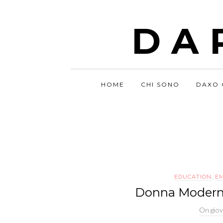
DA
HOME
CHI SONO
DAXO 
EDUCATION
,
E
Donna Moderna 
On
gio