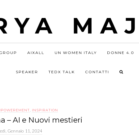
RYA MAJ
GROUP
AIXALL
UN WOMEN ITALY
DONNE 4.0
SPEAKER
TEDX TALK
CONTATTI
MPOWEREMENT
,
INSPIRATION
– AI e Nuovi mestieri
vedì, Gennaio 11, 2024