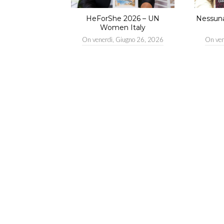
HeForShe 2026 – UN
Nessuna 
Women Italy
On
venerdì, Giugno 26, 2026
On
ve