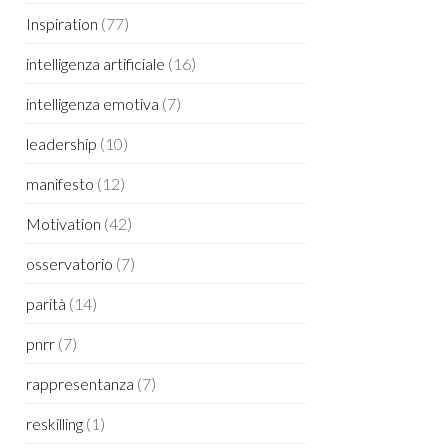
Inspiration
(77)
intelligenza artificiale
(16)
intelligenza emotiva
(7)
leadership
(10)
manifesto
(12)
Motivation
(42)
osservatorio
(7)
parità
(14)
pnrr
(7)
rappresentanza
(7)
reskilling
(1)