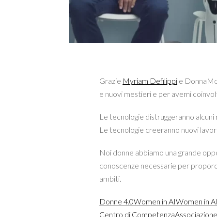
Grazie
Myriam Defilippi
e DonnaMod
e nuovi mestieri e per avemi coinvol
Le tecnologie distruggeranno alcuni 
Le tecnologie creeranno nuovi lavori
Noi donne abbiamo una grande oppo
conoscenze necessarie per proporci
ambiti.
Donne 4.0
Women in AI
Women in AI 
Centro di Competenza
Associazione I