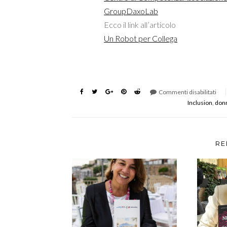
Group
DaxoLab
Ecco il link all’articolo
Un Robot per Collega
Commenti disabilitati
Inclusion
,
don
RE