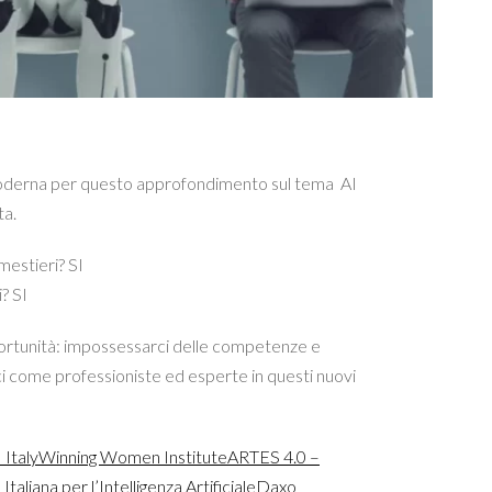
erna per questo approfondimento sul tema AI
ta.
mestieri? SI
? SI
rtunità: impossessarci delle competenze e
 come professioniste ed esperte in questi nuovi
Italy
Winning Women Institute
ARTES 4.0 –
taliana per l’Intelligenza Artificiale
Daxo