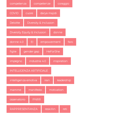
competenza
competenze
coraggio
COVID
cuore
darya majidi
Deloitte
Diversity & Inclusion
Diversity Equity & Inclusion
donne
donne 4.0
EI
empowerment
faro
figlie
gender gap
HeForShe
impegno
industria 4.0
inspiration
INTELLIGENZA ARTIFICIALE
intelligenza emotiva
iran
leadership
mamme
manifesto
motivation
osservatorio
PNRR
RAPPRESENTANZA
reskillin
reti