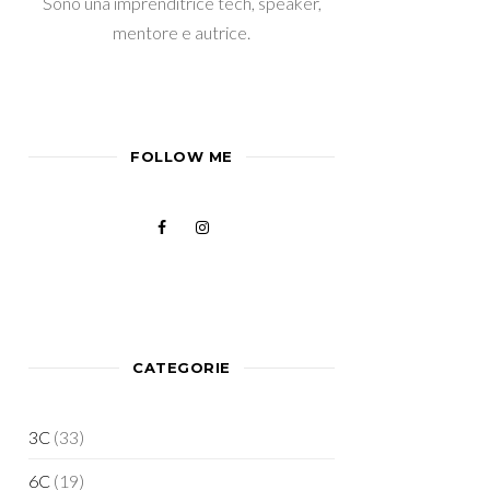
Sono una imprenditrice tech, speaker,
mentore e autrice.
FOLLOW ME
CATEGORIE
3C
(33)
6C
(19)