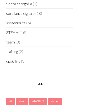
Senza categoria
(2)
sorellanza digitale
(18)
sostenibilità
(6)
STEAM
(16)
team
(3)
training
(2)
upskilling
(3)
TAG
Ai
aixall
AIxGIRLS
aixher