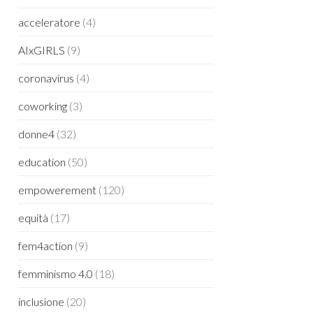
acceleratore
(4)
AIxGIRLS
(9)
coronavirus
(4)
coworking
(3)
donne4
(32)
education
(50)
empowerement
(120)
equità
(17)
fem4action
(9)
femminismo 4.0
(18)
inclusione
(20)