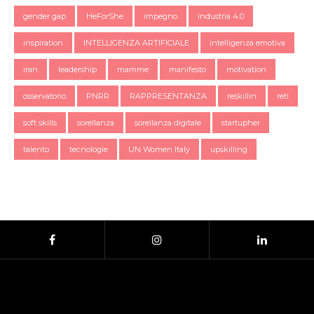
gender gap
HeForShe
impegno
industria 4.0
inspiration
INTELLIGENZA ARTIFICIALE
intelligenza emotiva
iran
leadership
mamme
manifesto
motivation
osservatorio
PNRR
RAPPRESENTANZA
reskillin
reti
soft skills
sorellanza
sorellanza digitale
startupher
talento
tecnologie
UN Women Italy
upskilling