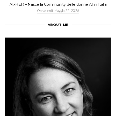
AIxHER – Nasce la Community delle donne AI in Italia
On
venerdì, Maggio 22, 2026
ABOUT ME