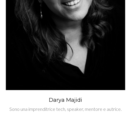
Darya Majidi
Sono una imprenditrice tech, speaker, mentore e autrice.