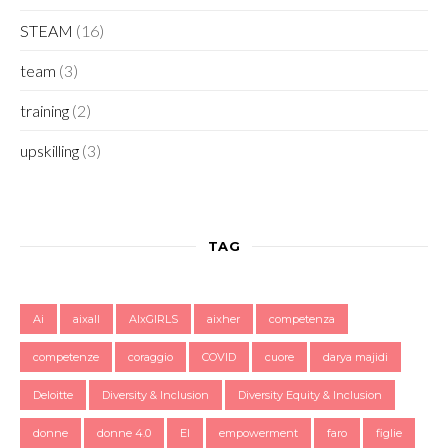
STEAM
(16)
team
(3)
training
(2)
upskilling
(3)
TAG
Ai
aixall
AIxGIRLS
aixher
competenza
competenze
coraggio
COVID
cuore
darya majidi
Deloitte
Diversity & Inclusion
Diversity Equity & Inclusion
donne
donne 4.0
EI
empowerment
faro
figlie