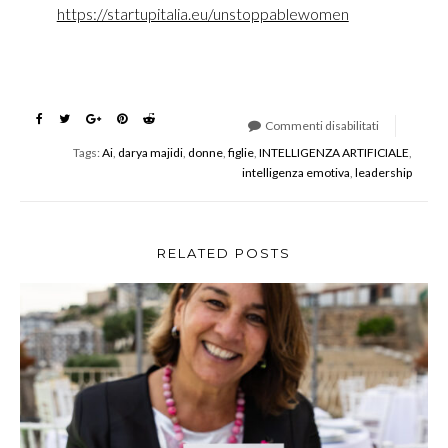
https://startupitalia.eu/unstoppablewomen
Commenti disabilitati
su
Tags:
Ai
,
darya majidi
,
donne
,
figlie
,
INTELLIGENZA ARTIFICIALE
,
Unstoppable
intelligenza emotiva
,
leadership
–
Le
1000
donne
RELATED POSTS
che
stanno
cambiando
l’Italia