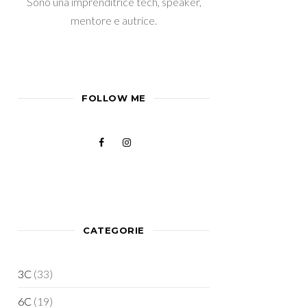
Sono una imprenditrice tech, speaker,
mentore e autrice.
FOLLOW ME
CATEGORIE
3C
(33)
6C
(19)