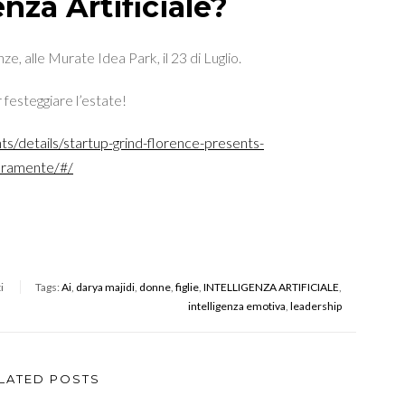
enza Artificiale?
e, alle Murate Idea Park, il 23 di Luglio.
 festeggiare l’estate!
s/details/startup-grind-florence-presents-
veramente/#/
i
Tags:
Ai
,
darya majidi
,
donne
,
figlie
,
INTELLIGENZA ARTIFICIALE
,
intelligenza emotiva
,
leadership
LATED POSTS