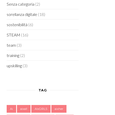
Senza categoria
(2)
sorellanza digitale
(18)
sostenibilità
(6)
STEAM
(16)
team
(3)
training
(2)
upskilling
(3)
TAG
Ai
aixall
AIxGIRLS
aixher