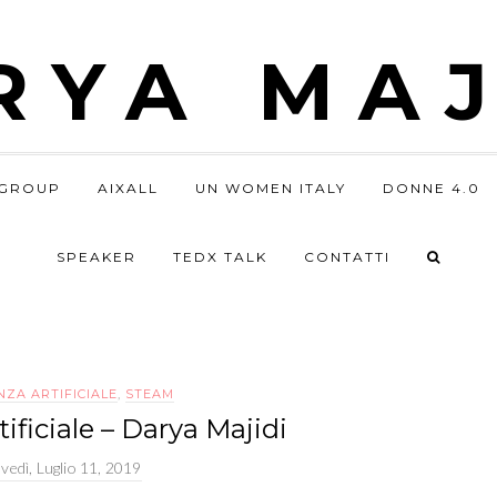
RYA MAJ
GROUP
AIXALL
UN WOMEN ITALY
DONNE 4.0
SPEAKER
TEDX TALK
CONTATTI
NZA ARTIFICIALE
,
STEAM
tificiale – Darya Majidi
ovedì, Luglio 11, 2019