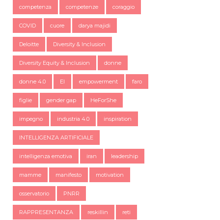
competenza
competenze
coraggio
COVID
cuore
darya majidi
Deloitte
Diversity & Inclusion
Diversity Equity & Inclusion
donne
donne 4.0
EI
empowerment
faro
figlie
gender gap
HeForShe
impegno
industria 4.0
inspiration
INTELLIGENZA ARTIFICIALE
intelligenza emotiva
iran
leadership
mamme
manifesto
motivation
osservatorio
PNRR
RAPPRESENTANZA
reskillin
reti