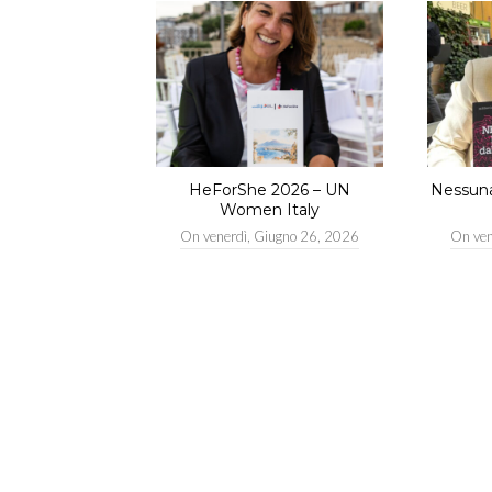
HeForShe 2026 – UN
Nessuna 
Women Italy
On
venerdì, Giugno 26, 2026
On
ve