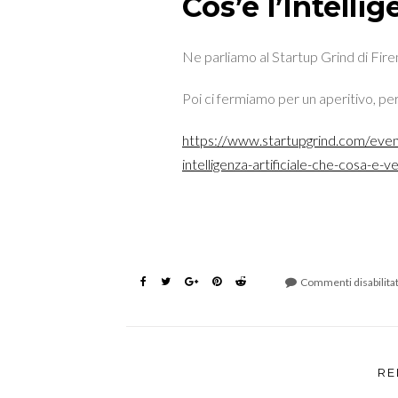
Cos’è l’Intellig
Ne parliamo al Startup Grind di Firenz
Poi ci fermiamo per un aperitivo, per
https://www.startupgrind.com/event
intelligenza-artificiale-che-cosa-e-
Commenti disabilitat
RE