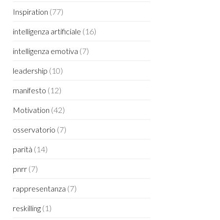
Inspiration
(77)
intelligenza artificiale
(16)
intelligenza emotiva
(7)
leadership
(10)
manifesto
(12)
Motivation
(42)
osservatorio
(7)
parità
(14)
pnrr
(7)
rappresentanza
(7)
reskilling
(1)