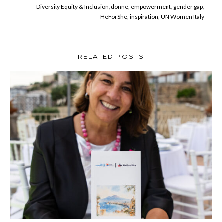
Nessuna
Diversity Equity & Inclusion
,
donne
,
empowerment
,
gender gap
,
Fuori
HeForShe
,
inspiration
,
UN Women Italy
dal
Codice
–
Il
RELATED POSTS
Sole
24
ore