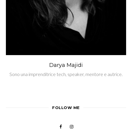
Darya Majidi
Sono una imprenditrice tech, speaker, mentore e autrice.
FOLLOW ME