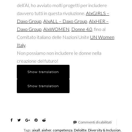
dell’AI, ho avviato molti progetti per includere
davvero tutti in questa rivoluzione.
AIxGIRLS –
Daxo Group
,
AIxALL – Daxo Group
,
AIxHER –
Daxo Group
,
AIxWOMEN
,
Donne 4.0
, fino al
Comitato italiano delle Nazioni Unite
UN Women
Italy
.
Non possiamo non includere le donne nella
creazione del futuro!
Show translation
Show translation
Commenti disabilitati
su
Tags:
aixall
,
aixher
,
competenza
,
Deloitte
,
Diversity & Inclusion
,