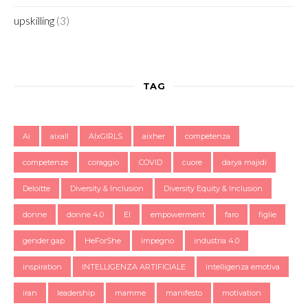
upskilling
(3)
TAG
Ai
aixall
AIxGIRLS
aixher
competenza
competenze
coraggio
COVID
cuore
darya majidi
Deloitte
Diversity & Inclusion
Diversity Equity & Inclusion
donne
donne 4.0
EI
empowerment
faro
figlie
gender gap
HeForShe
impegno
industria 4.0
inspiration
INTELLIGENZA ARTIFICIALE
intelligenza emotiva
iran
leadership
mamme
manifesto
motivation