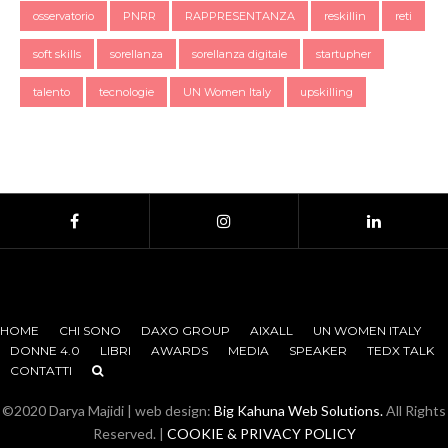
osservatorio
PNRR
RAPPRESENTANZA
reskillin
reti
soft skills
sorellanza
sorellanza digitale
startupher
talento
tecnologie
UN Women Italy
upskilling
HOME
CHI SONO
DAXO GROUP
AIXALL
UN WOMEN ITALY
DONNE 4.0
LIBRI
AWARDS
MEDIA
SPEAKER
TEDX TALK
CONTATTI
©2020 Darya Majidi | web design:
Big Kahuna Web Solutions.
All Rights
Reserved. |
COOKIE & PRIVACY POLICY