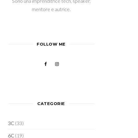
Sono una imprenditrice tech, speaker,
mentore e autrice.
FOLLOW ME
CATEGORIE
3C
(33)
6C
(19)