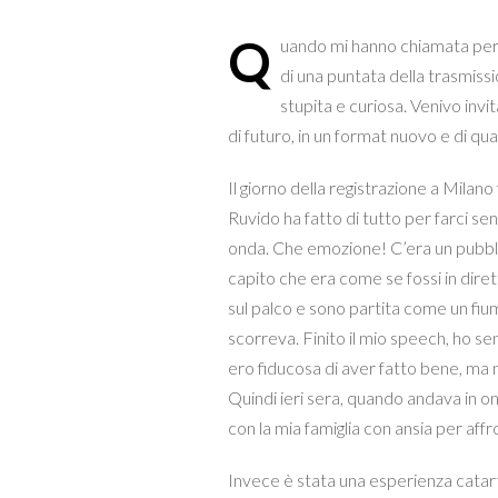
Q
uando mi hanno chiamata per s
di una puntata della trasmiss
stupita e curiosa. Venivo invita
di futuro, in un format nuovo e di qu
Il giorno della registrazione a Mila
Ruvido ha fatto di tutto per farci sen
onda. Che emozione! C’era un pubbli
capito che era come se fossi in diret
sul palco e sono partita come un fiu
scorreva. Finito il mio speech, ho se
ero fiducosa di aver fatto bene, ma n
Quindi ieri sera, quando andava in o
con la mia famiglia con ansia per affr
Invece è stata una esperienza catartic