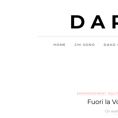
DA
HOME
CHI SONO
DAXO 
EMPOWEREMENT
,
EQUI
Fuori la V
On
mar