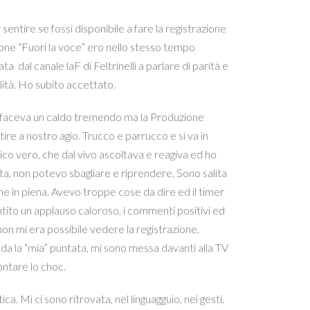
entire se fossi disponibile a fare la registrazione
ione “Fuori la voce” ero nello stesso tempo
ta dal canale laF di Feltrinelli a parlare di parità e
alità. Ho subito accettato.
no faceva un caldo tremendo ma la Produzione
tire a nostro agio. Trucco e parrucco e si va in
co vero, che dal vivo ascoltava e reagiva ed ho
ta, non potevo sbagliare e riprendere. Sono salita
me in piena. Avevo troppe cose da dire ed il timer
ntito un applauso caloroso, i commenti positivi ed
on mi era possibile vedere la registrazione.
nda la “mia” puntata, mi sono messa davanti alla TV
ontare lo choc.
a. Mi ci sono ritrovata, nel linguagguio, nei gesti,