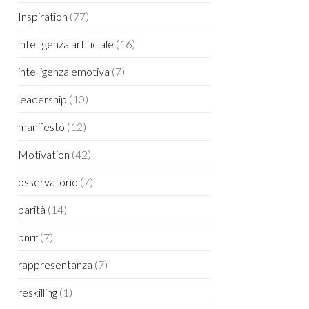
Inspiration
(77)
intelligenza artificiale
(16)
intelligenza emotiva
(7)
leadership
(10)
manifesto
(12)
Motivation
(42)
osservatorio
(7)
parità
(14)
pnrr
(7)
rappresentanza
(7)
reskilling
(1)