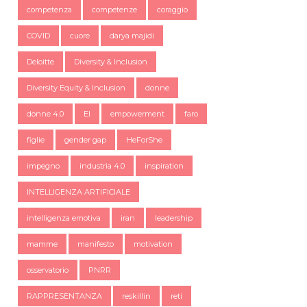
competenza
competenze
coraggio
COVID
cuore
darya majidi
Deloitte
Diversity & Inclusion
Diversity Equity & Inclusion
donne
donne 4.0
EI
empowerment
faro
figlie
gender gap
HeForShe
impegno
industria 4.0
inspiration
INTELLIGENZA ARTIFICIALE
intelligenza emotiva
iran
leadership
mamme
manifesto
motivation
osservatorio
PNRR
RAPPRESENTANZA
reskillin
reti