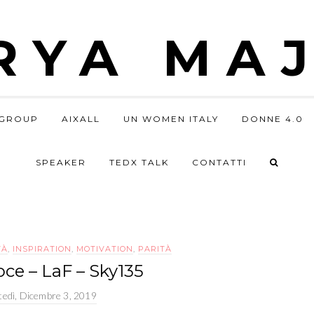
RYA MAJ
GROUP
AIXALL
UN WOMEN ITALY
DONNE 4.0
SPEAKER
TEDX TALK
CONTATTI
TÀ
,
INSPIRATION
,
MOTIVATION
,
PARITÀ
oce – LaF – Sky135
tedì, Dicembre 3, 2019