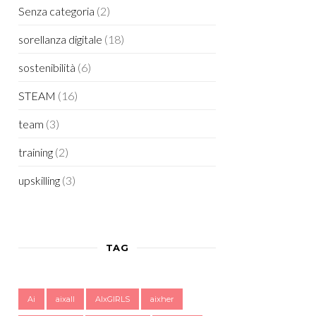
Senza categoria
(2)
sorellanza digitale
(18)
sostenibilità
(6)
STEAM
(16)
team
(3)
training
(2)
upskilling
(3)
TAG
Ai
aixall
AIxGIRLS
aixher