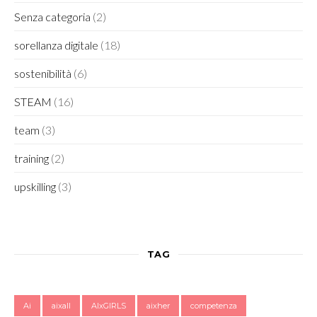
Senza categoria
(2)
sorellanza digitale
(18)
sostenibilità
(6)
STEAM
(16)
team
(3)
training
(2)
upskilling
(3)
TAG
Ai
aixall
AIxGIRLS
aixher
competenza