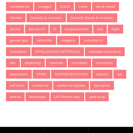
competenze
coraggio
COVID
cuore
darya majidi
Deloitte
Diversity & Inclusion
Diversity Equity & Inclusion
donne
donne 4.0
EI
empowerment
faro
figlie
gender gap
HeForShe
impegno
industria 4.0
inspiration
INTELLIGENZA ARTIFICIALE
intelligenza emotiva
iran
leadership
mamme
manifesto
motivation
osservatorio
PNRR
RAPPRESENTANZA
reskillin
reti
soft skills
sorellanza
sorellanza digitale
startupher
talento
tecnologie
UN Women Italy
upskilling