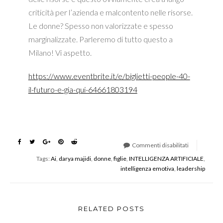
criticità per l’azienda e malcontento nelle risorse.
Le donne
? Spesso non valorizzate e spesso
marginalizzate. Parleremo di tutto questo a
Milano! Vi aspetto.
https://www.eventbrite.it/e/biglietti-people-40-
il-futuro-e-gia-qui-64661803194
Commenti disabilitati
su
Tags:
Ai
,
darya majidi
,
donne
,
figlie
,
INTELLIGENZA ARTIFICIALE
,
TOP
intelligenza emotiva
,
leadership
Employers
HR
Conference
–
RELATED POSTS
Politecnico