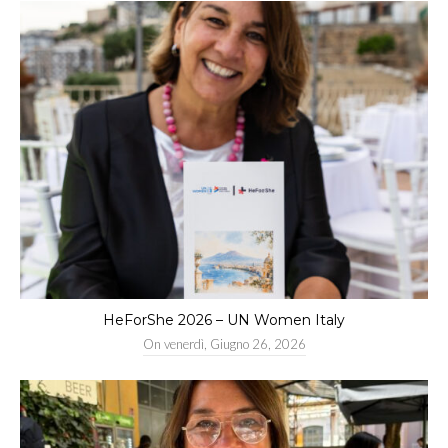
di
Milano
HeForShe 2026 – UN Women Italy
On
venerdì, Giugno 26, 2026