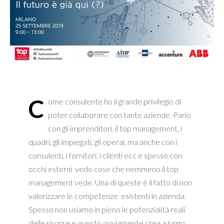
C
ome consulente ho il grande privilegio di
poter collaborare con tante aziende. Parlo
con gli imprenditori, il top management, i
quadri, gli impiegati, gli operai, ma anche con i
consulenti, i fornitori, i clienti ecc e spesso con
occhi esterni vedo cose che nemmeno il top
management vede. Una di queste è il fatto di non
valorizzare le
competenze
esistenti in azienda.
Spesso non usiamo in pieno le
potenzialità
reali
delle risorse e questo ovviamente crea a lungo