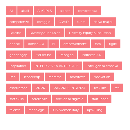
Ai
aixall
AIxGIRLS
aixher
competenza
competenze
coraggio
COVID
cuore
darya majidi
Deloitte
Diversity & Inclusion
Diversity Equity & Inclusion
donne
donne 4.0
EI
empowerment
faro
figlie
gender gap
HeForShe
impegno
industria 4.0
inspiration
INTELLIGENZA ARTIFICIALE
intelligenza emotiva
iran
leadership
mamme
manifesto
motivation
osservatorio
PNRR
RAPPRESENTANZA
reskillin
reti
soft skills
sorellanza
sorellanza digitale
startupher
talento
tecnologie
UN Women Italy
upskilling