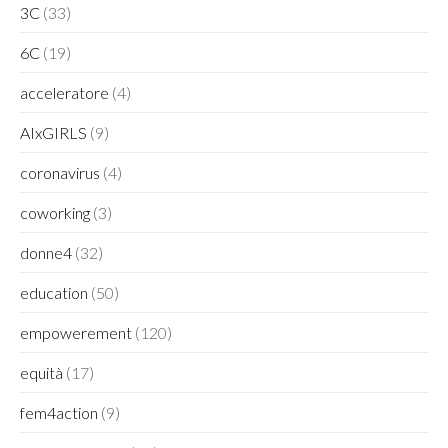
3C
(33)
6C
(19)
acceleratore
(4)
AIxGIRLS
(9)
coronavirus
(4)
coworking
(3)
donne4
(32)
education
(50)
empowerement
(120)
equità
(17)
fem4action
(9)