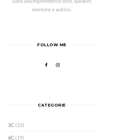
Sono una imprenditrice tech, speaker,
mentore e autrice.
FOLLOW ME
CATEGORIE
3C
(33)
6C
(19)