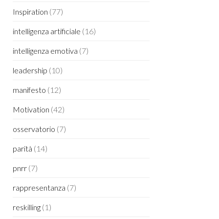
Inspiration
(77)
intelligenza artificiale
(16)
intelligenza emotiva
(7)
leadership
(10)
manifesto
(12)
Motivation
(42)
osservatorio
(7)
parità
(14)
pnrr
(7)
rappresentanza
(7)
reskilling
(1)