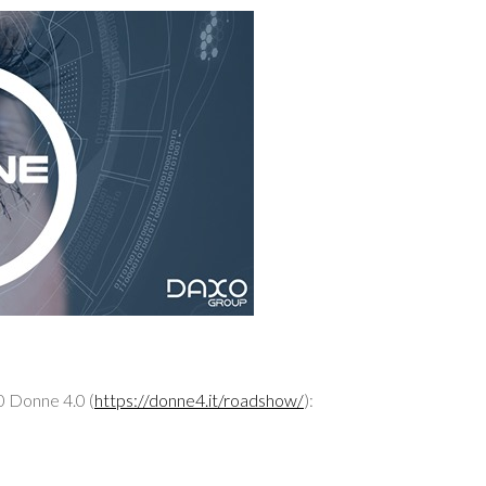
0 Donne 4.0 (
https://donne4.it/roadshow/
):