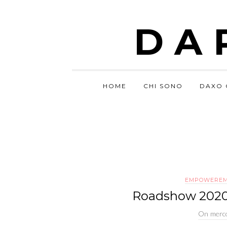
DA
HOME
CHI SONO
DAXO 
EMPOWERE
Roadshow 2020:
On
merco