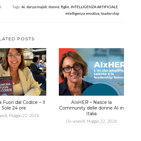
i
Tags:
Ai
,
darya majidi
,
donne
,
figlie
,
INTELLIGENZA ARTIFICIALE
,
intelligenza emotiva
,
leadership
LATED POSTS
Fuori dal Codice – Il
AIxHER – Nasce la
Sole 24 ore
Community delle donne AI in
Italia
nerdì, Maggio 22, 2026
On
venerdì, Maggio 22, 2026