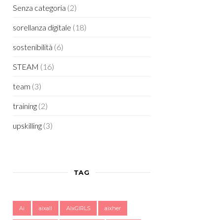
Senza categoria
(2)
sorellanza digitale
(18)
sostenibilità
(6)
STEAM
(16)
team
(3)
training
(2)
upskilling
(3)
TAG
Ai
aixall
AIxGIRLS
aixher