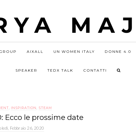
RYA MAJ
GROUP
AIXALL
UN WOMEN ITALY
DONNE 4.0
SPEAKER
TEDX TALK
CONTATTI
MENT
,
INSPIRATION
,
STEAM
 Ecco le prossime date
ledì, Febbraio 26, 2020