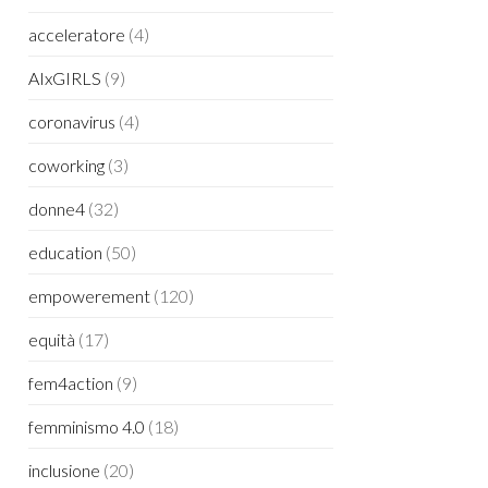
acceleratore
(4)
AIxGIRLS
(9)
coronavirus
(4)
coworking
(3)
donne4
(32)
education
(50)
empowerement
(120)
equità
(17)
fem4action
(9)
femminismo 4.0
(18)
inclusione
(20)