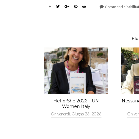
Commenti disabilitat
RE
HeForShe 2026 – UN
Nessuna 
Women Italy
On
venerdì, Giugno 26, 2026
On
ve