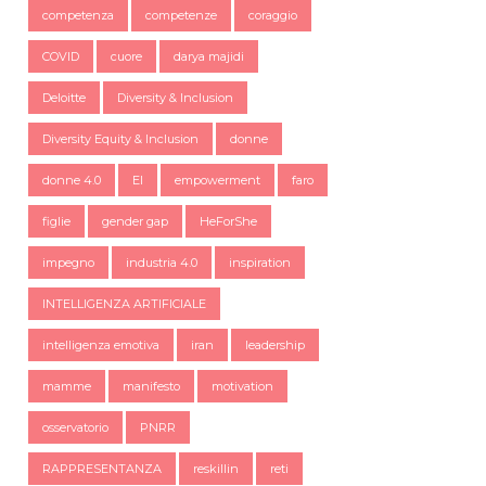
competenza
competenze
coraggio
COVID
cuore
darya majidi
Deloitte
Diversity & Inclusion
Diversity Equity & Inclusion
donne
donne 4.0
EI
empowerment
faro
figlie
gender gap
HeForShe
impegno
industria 4.0
inspiration
INTELLIGENZA ARTIFICIALE
intelligenza emotiva
iran
leadership
mamme
manifesto
motivation
osservatorio
PNRR
RAPPRESENTANZA
reskillin
reti