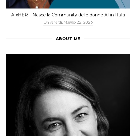
AIxHER – Nasce la Community delle donne AI in Italia
On
venerdì, Maggio 22, 2026
ABOUT ME