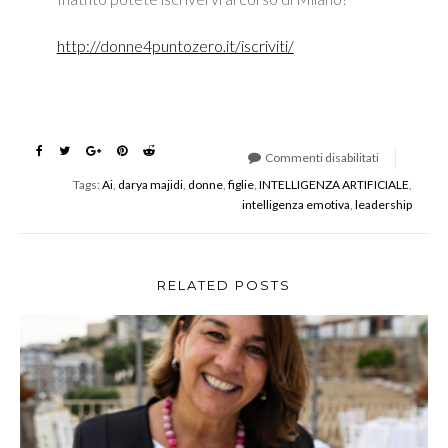
http://donne4puntozero.it/iscriviti/
Commenti disabilitati
su
Tags:
Ai
,
darya majidi
,
donne
,
figlie
,
INTELLIGENZA ARTIFICIALE
,
Empowerment
intelligenza emotiva
,
leadership
Donne
per
l’Industria
4.0
RELATED POSTS
–
Roadshow
Italia
2019