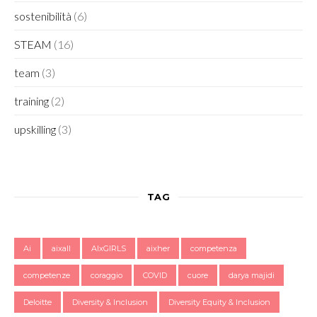
sostenibilità
(6)
STEAM
(16)
team
(3)
training
(2)
upskilling
(3)
TAG
Ai
aixall
AIxGIRLS
aixher
competenza
competenze
coraggio
COVID
cuore
darya majidi
Deloitte
Diversity & Inclusion
Diversity Equity & Inclusion