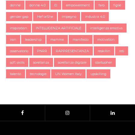
donne
donne 4.0
EI
empowerment
faro
figlie
gender gap
HeForShe
impegno
industria 4.0
inspiration
INTELLIGENZA ARTIFICIALE
intelligenza emotiva
iran
leadership
mamme
manifesto
motivation
osservatorio
PNRR
RAPPRESENTANZA
reskillin
reti
soft skills
sorellanza
sorellanza digitale
startupher
talento
tecnologie
UN Women Italy
upskilling