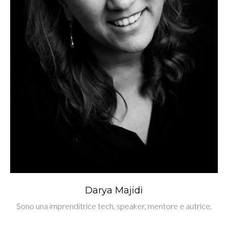
Darya Majidi
Sono una imprenditrice tech, speaker, mentore e autrice.