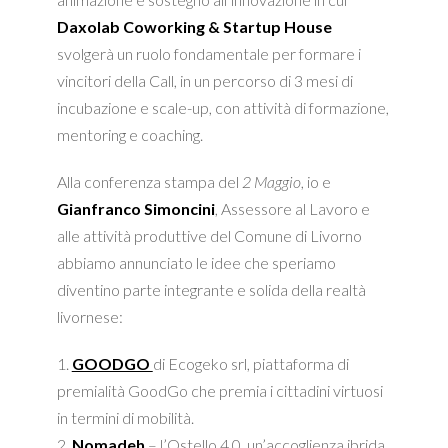
Daxolab Coworking & Startup House
svolgerà un ruolo fondamentale per formare i
vincitori della Call, in un percorso di 3 mesi di
incubazione e scale-up, con attività di formazione,
mentoring e coaching.
Alla conferenza stampa del
2 Maggio
, io e
Gianfranco Simoncini
, Assessore al Lavoro e
alle attività produttive del Comune di Livorno
abbiamo annunciato le idee che speriamo
diventino parte integrante e solida della realtà
livornese:
1.
GOODGO
di Ecogeko srl, piattaforma di
premialità GoodGo che premia i cittadini virtuosi
in termini di mobilità.
2.
Nomadeh
– l’Ostello 4.0, un’accoglienza ibrida,