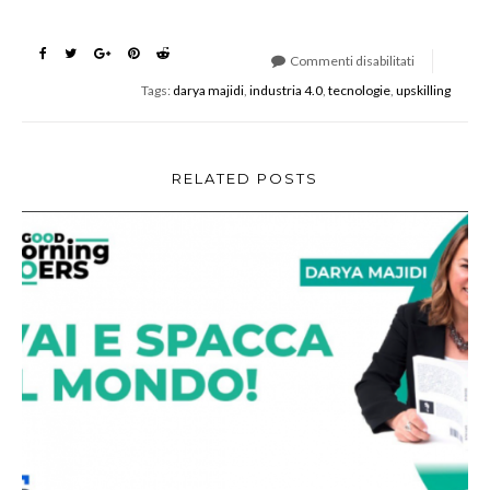
Commenti disabilitati
su
Tags:
darya majidi
,
industria 4.0
,
tecnologie
,
upskilling
Startup
Livornine
2030
–
RELATED POSTS
Partito
il
progetto
con
Daxolab