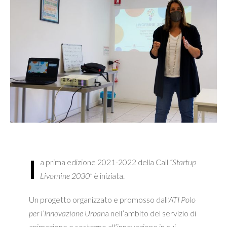
l
a prima edizione 2021-2022 della Call
“Startup
Livornine 2030”
è iniziata.
Un progetto organizzato e promosso dall
’ATI Polo
per l’Innovazione Urban
a nell’ambito del servizio di
animazione e sostegno all’innovazione in cui