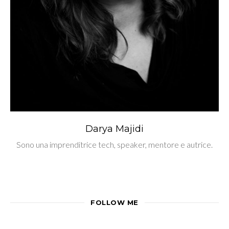
Darya Majidi
Sono una imprenditrice tech, speaker, mentore e autrice.
FOLLOW ME