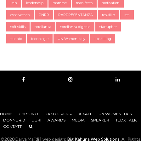
iran
leadership
mamme
manifesto
motivation
osservatorio
PNRR
RAPPRESENTANZA
reskillin
reti
soft skills
sorellanza
sorellanza digitale
startupher
talento
tecnologie
UN Women Italy
upskilling
HOME
CHI SONO
DAXO GROUP
AIXALL
UN WOMEN ITALY
DONNE 4.0
LIBRI
AWARDS
MEDIA
SPEAKER
TEDX TALK
CONTATTI
©2020 Darya Majidi | web design:
Big Kahuna Web Solutions.
All Rights