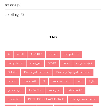
training
(2)
upskilling
(3)
TAG
Ai
aixall
AIxGIRLS
aixher
competenza
competenze
coraggio
COVID
cuore
darya majidi
Deloitte
Diversity & Inclusion
Diversity Equity & Inclusion
donne
donne 4.0
EI
empowerment
faro
figlie
gender gap
HeForShe
impegno
industria 4.0
inspiration
INTELLIGENZA ARTIFICIALE
intelligenza emotiva