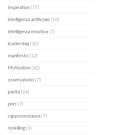
Inspiration
(77)
intelligenza artificiale
(16)
intelligenza emotiva
(7)
leadership
(10)
manifesto
(12)
Motivation
(42)
osservatorio
(7)
parità
(14)
pnrr
(7)
rappresentanza
(7)
reskilling
(1)