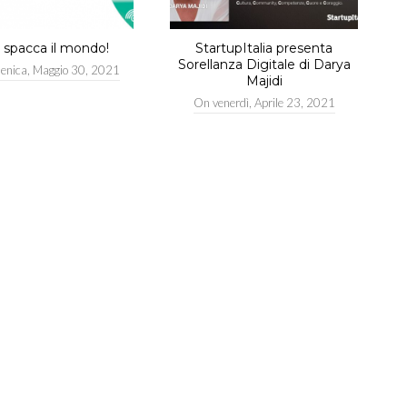
e spacca il mondo!
StartupItalia presenta
Sorellanza Digitale di Darya
enica, Maggio 30, 2021
Majidi
On
venerdì, Aprile 23, 2021