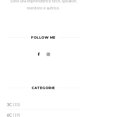
Sono una imprenditrice tech, speaker,
mentore e autrice.
FOLLOW ME
CATEGORIE
3C
(33)
6C
(19)