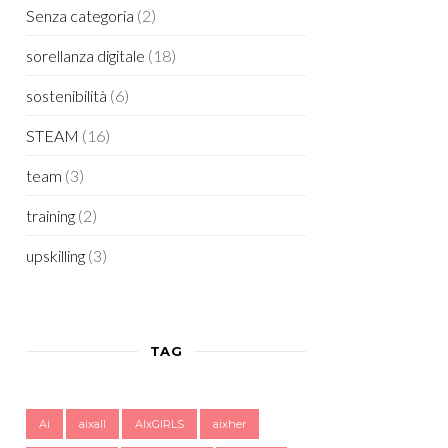
Senza categoria
(2)
sorellanza digitale
(18)
sostenibilità
(6)
STEAM
(16)
team
(3)
training
(2)
upskilling
(3)
TAG
Ai
aixall
AIxGIRLS
aixher