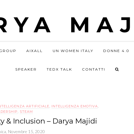
RYA MAJ
GROUP
AIXALL
UN WOMEN ITALY
DONNE 4.0
SPEAKER
TEDX TALK
CONTATTI
NTELLIGENZA ARTIFICIALE
,
INTELLIGENZA EMOTIVA
,
ADERSHIP
,
STEAM
 & Inclusion – Darya Majidi
ica, Novembre 15, 2020