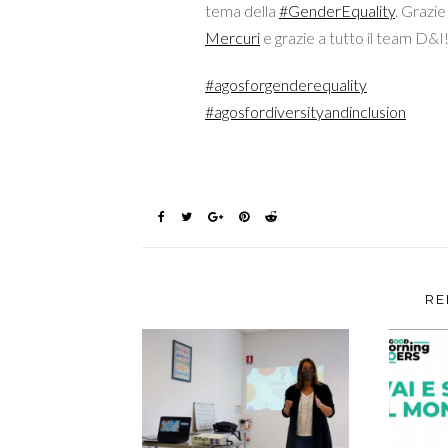
tema della
#GenderEquality
. Grazi
Mercuri
e grazie a tutto il team D&I
#agosforgenderequality
#agosfordiversityandinclusion
RE