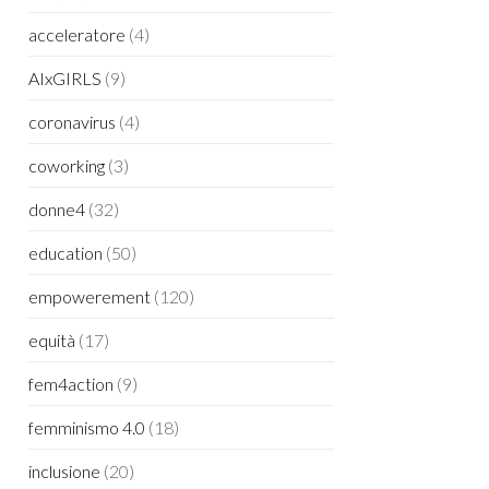
acceleratore
(4)
AIxGIRLS
(9)
coronavirus
(4)
coworking
(3)
donne4
(32)
education
(50)
empowerement
(120)
equità
(17)
fem4action
(9)
femminismo 4.0
(18)
inclusione
(20)