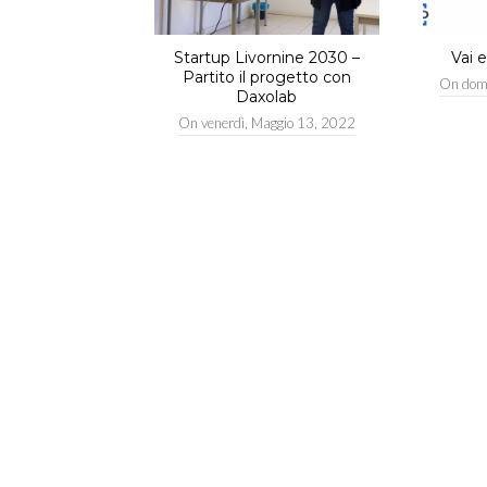
Startup Livornine 2030 –
Vai 
Partito il progetto con
On
dom
Daxolab
On
venerdì, Maggio 13, 2022