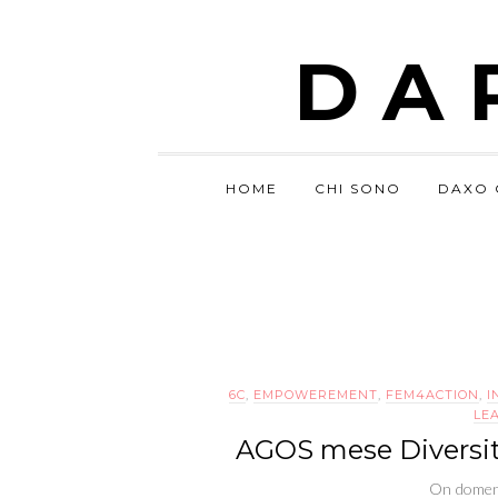
DA
HOME
CHI SONO
DAXO 
6C
,
EMPOWEREMENT
,
FEM4ACTION
,
I
LE
AGOS mese Diversity
On
domen