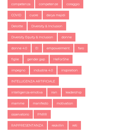
competenza
competenze
coraggio
COVID
cuore
darya majidi
Deloitte
Diversity & Inclusion
Diversity Equity & Inclusion
donne
donne 4.0
EI
empowerment
faro
figlie
gender gap
HeForShe
impegno
industria 4.0
inspiration
INTELLIGENZA ARTIFICIALE
intelligenza emotiva
iran
leadership
mamme
manifesto
motivation
osservatorio
PNRR
RAPPRESENTANZA
reskillin
reti