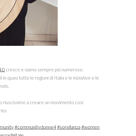
.0
cresce e siamo sempre più numerose.
quasi tutte le regioni di Italia e le iniziative e le
endo.
 riuscissimo a creare un movimento cosi
nto.
munity
#communitydonne4
#sorellanza
#women
anzadigitale