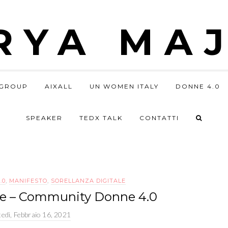
RYA MAJ
GROUP
AIXALL
UN WOMEN ITALY
DONNE 4.0
SPEAKER
TEDX TALK
CONTATTI
.0
,
MANIFESTO
,
SORELLANZA DIGITALE
ie – Community Donne 4.0
edì, Febbraio 16, 2021