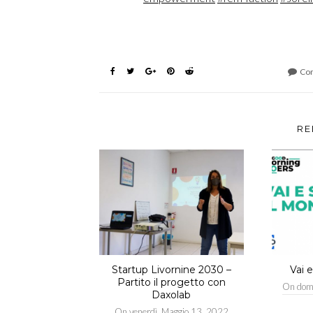
Com
RE
Startup Livornine 2030 –
Vai 
Partito il progetto con
On
dom
Daxolab
On
venerdì, Maggio 13, 2022