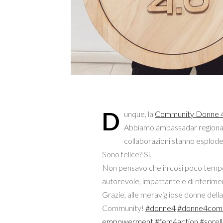
D
unque, la
Community Donne 4
Abbiamo ambassadar regionali in 
collaborazioni stanno esplod
Sono felice? Si.
Non pensavo che in cosi poco tempo
autorevole, impattante e di riferime
Grazie, alle meravigliose donne della
Community!
#donne4
#donne4com
empowerment
#fem4action
#sorell