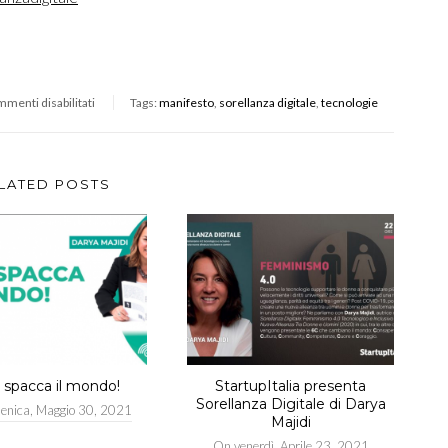
menti disabilitati
Tags:
manifesto
,
sorellanza digitale
,
tecnologie
LATED POSTS
e spacca il mondo!
StartupItalia presenta
Sorellanza Digitale di Darya
enica, Maggio 30, 2021
Majidi
On
venerdì, Aprile 23, 2021