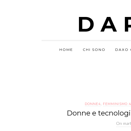
DA
HOME
CHI SONO
DAXO 
DONNE4
,
FEMMINISMO 4
Donne e tecnolog
On
mart