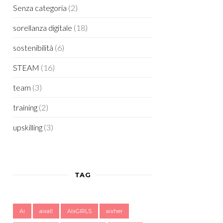
Senza categoria
(2)
sorellanza digitale
(18)
sostenibilità
(6)
STEAM
(16)
team
(3)
training
(2)
upskilling
(3)
TAG
Ai
aixall
AIxGIRLS
aixher