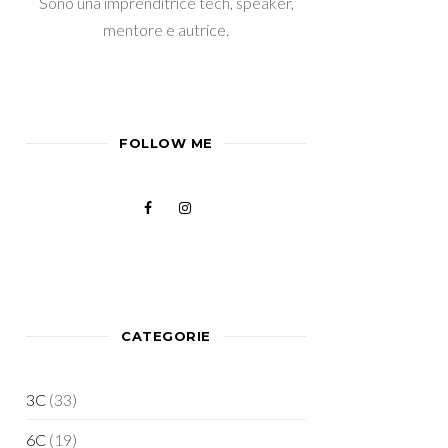
Sono una imprenditrice tech, speaker,
mentore e autrice.
FOLLOW ME
CATEGORIE
3C
(33)
6C
(19)