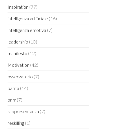
Inspiration
(77)
intelligenza artificiale
(16)
intelligenza emotiva
(7)
leadership
(10)
manifesto
(12)
Motivation
(42)
osservatorio
(7)
parità
(14)
pnrr
(7)
rappresentanza
(7)
reskilling
(1)