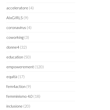
acceleratore
(4)
AIxGIRLS
(9)
coronavirus
(4)
coworking
(3)
donne4
(32)
education
(50)
empowerement
(120)
equità
(17)
fem4action
(9)
femminismo 4.0
(18)
inclusione
(20)