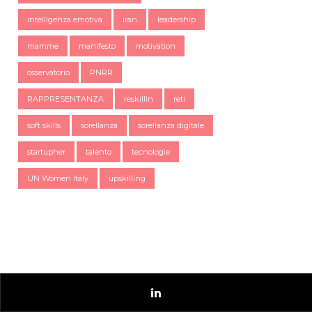
intelligenza emotiva
iran
leadership
mamme
manifesto
motivation
osservatorio
PNRR
RAPPRESENTANZA
reskillin
reti
soft skills
sorellanza
sorellanza digitale
startupher
talento
tecnologie
UN Women Italy
upskilling