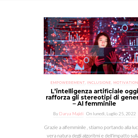
EMPOWEREMENT
,
INCLUSIONE
,
MOTIVATIO
L’intelligenza artificiale ogg
rafforza gli stereotipi di gene
– Al femminile
By
Darya Majidi
On
lunedì, Luglio 25, 2022
Grazie a alfemminile , stiamo portando alla luc
vera natura degli algoritmi e dell'impatto sulla