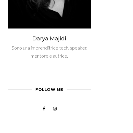
Darya Majidi
Sono una imprenditrice tech, speaker,
mentore e autrice.
FOLLOW ME