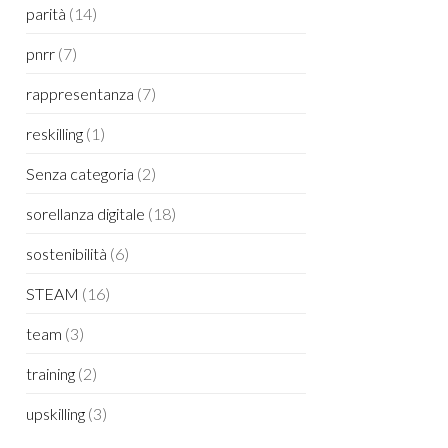
parità
(14)
pnrr
(7)
rappresentanza
(7)
reskilling
(1)
Senza categoria
(2)
sorellanza digitale
(18)
sostenibilità
(6)
STEAM
(16)
team
(3)
training
(2)
upskilling
(3)