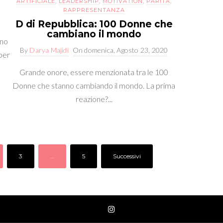
ARTIFICIALE
,
LEADERSHIP
,
MOTIVATION
,
PARITÀ
,
RAPPRESENTANZA
D di Repubblica: 100 Donne che
cambiano il mondo
ano
By
Darya Majidi
On
domenica, Agosto 23, 2020
per
Grande onore, essere menzionata tra le 100
Donne che stanno cambiando il mondo. La prima
reazione?...
3
…
5
Successivi