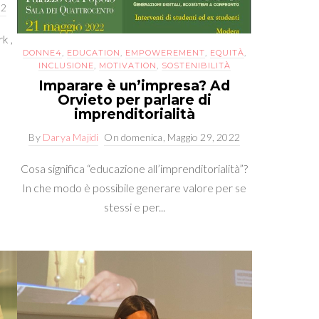
22
k ,
DONNE4
,
EDUCATION
,
EMPOWEREMENT
,
EQUITÀ
,
INCLUSIONE
,
MOTIVATION
,
SOSTENIBILITÀ
Imparare è un’impresa? Ad
Orvieto per parlare di
imprenditorialità
By
Darya Majidi
On
domenica, Maggio 29, 2022
Cosa significa “educazione all’imprenditorialità”?
In che modo è possibile generare valore per se
stessi e per...