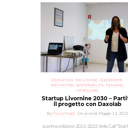
EDUCATION
,
INCLUSIONE
,
LEADERSHIP
,
MOTIVATION
,
SOSTENIBILITÀ
,
TRAINING
,
UPSKILLING
Startup Livornine 2030 – Parti
il progetto con Daxolab
By
Darya Majidi
On
venerdì, Maggio 13, 202
la prima edizione 2021-2022 della Call “Star