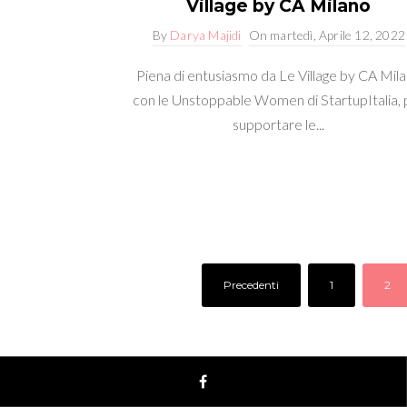
Village by CA Milano
By
Darya Majidi
On
martedì, Aprile 12, 2022
Piena di entusiasmo da Le Village by CA Mil
con le Unstoppable Women di StartupItalia, 
supportare le...
Precedenti
1
2