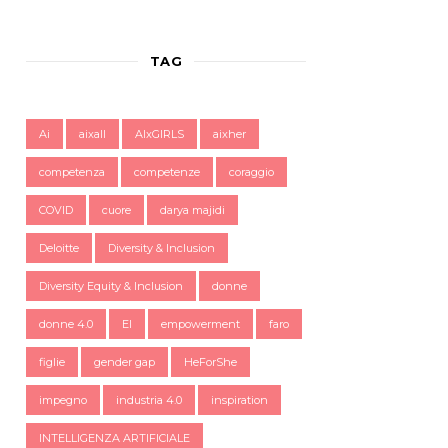
TAG
Ai
aixall
AIxGIRLS
aixher
competenza
competenze
coraggio
COVID
cuore
darya majidi
Deloitte
Diversity & Inclusion
Diversity Equity & Inclusion
donne
donne 4.0
EI
empowerment
faro
figlie
gender gap
HeForShe
impegno
industria 4.0
inspiration
INTELLIGENZA ARTIFICIALE