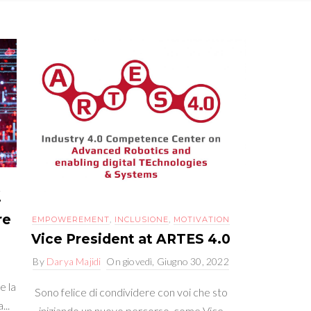
N
i
re
EMPOWEREMENT
,
INCLUSIONE
,
MOTIVATION
Vice President at ARTES 4.0
By
Darya Majidi
On
giovedì, Giugno 30, 2022
e la
Sono felice di condividere con voi che sto
...
iniziando un nuovo percorso come Vice