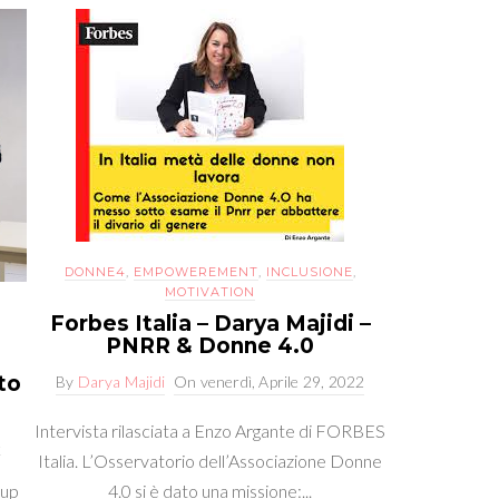
DONNE4
,
EMPOWEREMENT
,
INCLUSIONE
,
MOTIVATION
Forbes Italia – Darya Majidi –
PNRR & Donne 4.0
to
By
Darya Majidi
On
venerdì, Aprile 29, 2022
Intervista rilasciata a Enzo Argante di FORBES
2
Italia. L’Osservatorio dell’Associazione Donne
tup
4.0 si è dato una missione:...