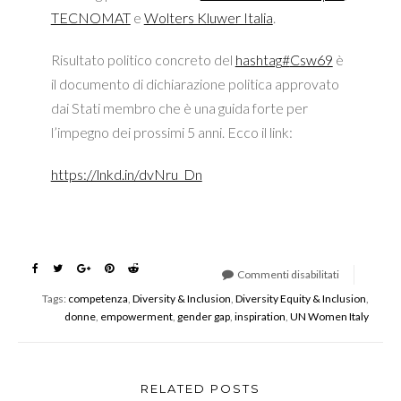
TECNOMAT
e
Wolters Kluwer Italia
.
Risultato politico concreto del
hashtag
#
Csw69
è
il documento di dichiarazione politica approvato
dai Stati membro che è una guida forte per
l’impegno dei prossimi 5 anni. Ecco il link:
https://lnkd.in/dvNru_Dn
Commenti disabilitati
su
Tags:
competenza
,
Diversity & Inclusion
,
Diversity Equity & Inclusion
,
Nazioni
donne
,
empowerment
,
gender gap
,
inspiration
,
UN Women Italy
Unite
–
CSW69
–
RELATED POSTS