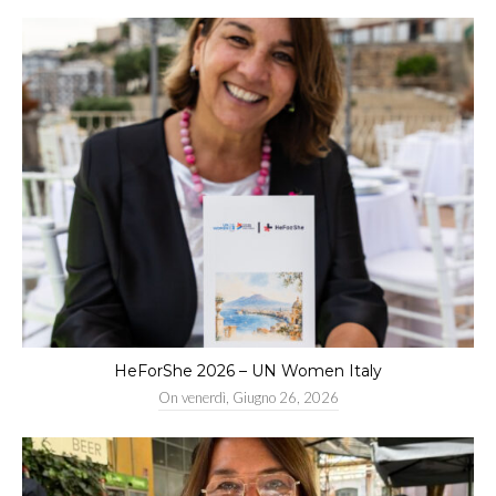
For
all
Women
and
Girls
HeForShe 2026 – UN Women Italy
On
venerdì, Giugno 26, 2026