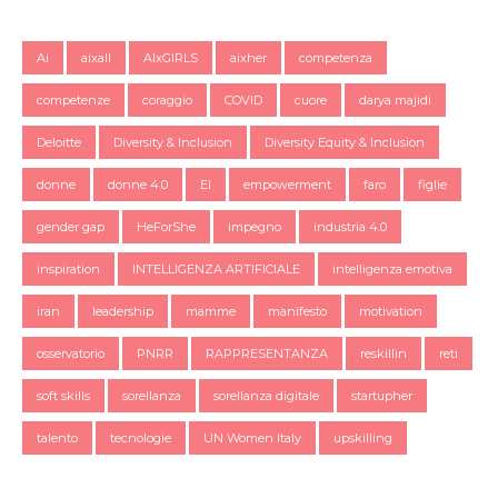
Ai
aixall
AIxGIRLS
aixher
competenza
competenze
coraggio
COVID
cuore
darya majidi
Deloitte
Diversity & Inclusion
Diversity Equity & Inclusion
donne
donne 4.0
EI
empowerment
faro
figlie
gender gap
HeForShe
impegno
industria 4.0
inspiration
INTELLIGENZA ARTIFICIALE
intelligenza emotiva
iran
leadership
mamme
manifesto
motivation
osservatorio
PNRR
RAPPRESENTANZA
reskillin
reti
soft skills
sorellanza
sorellanza digitale
startupher
talento
tecnologie
UN Women Italy
upskilling