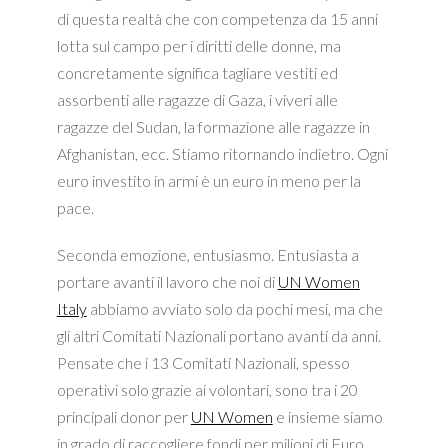
di questa realtà che con competenza da 15 anni
lotta sul campo per i diritti delle donne, ma
concretamente significa tagliare vestiti ed
assorbenti alle ragazze di Gaza, i viveri alle
ragazze del Sudan, la formazione alle ragazze in
Afghanistan, ecc. Stiamo ritornando indietro. Ogni
euro investito in armi è un euro in meno per la
pace.
Seconda emozione, entusiasmo. Entusiasta a
portare avanti il lavoro che noi di
UN Women
Italy
abbiamo avviato solo da pochi mesi, ma che
gli altri Comitati Nazionali portano avanti da anni.
Pensate che i 13 Comitati Nazionali, spesso
operativi solo grazie ai volontari, sono tra i 20
principali donor per
UN Women
e insieme siamo
in grado di raccogliere fondi per milioni di Euro,