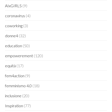
AIxGIRLS
(9)
coronavirus
(4)
coworking
(3)
donne4
(32)
education
(50)
empowerement
(120)
equità
(17)
fem4action
(9)
femminismo 4.0
(18)
inclusione
(20)
Inspiration
(77)