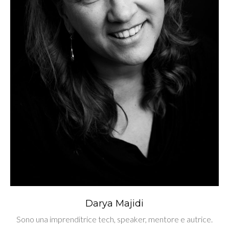
Darya Majidi
Sono una imprenditrice tech, speaker, mentore e autrice.