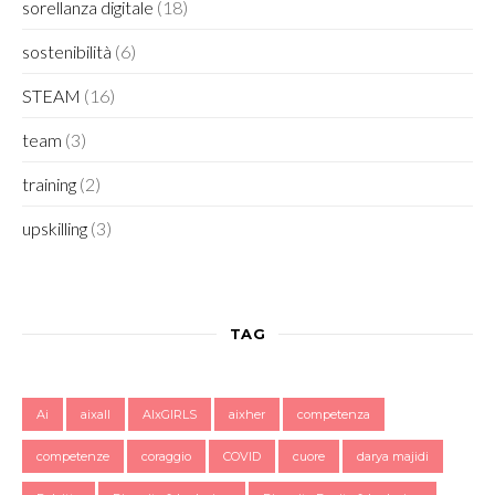
sorellanza digitale
(18)
sostenibilità
(6)
STEAM
(16)
team
(3)
training
(2)
upskilling
(3)
TAG
Ai
aixall
AIxGIRLS
aixher
competenza
competenze
coraggio
COVID
cuore
darya majidi