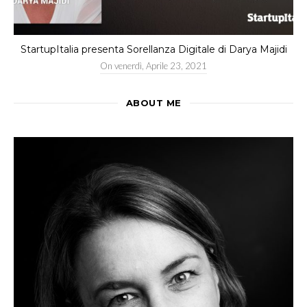
StartupItalia presenta Sorellanza Digitale di Darya Majidi
On
venerdì, Aprile 23, 2021
ABOUT ME