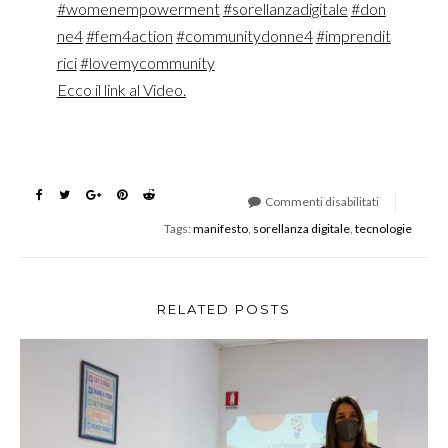
#womenempowerment
#sorellanzadigitale
#don
ne4
#fem4action
#communitydonne4
#imprendit
rici
#lovemycommunity
Ecco il link al Video.
Commenti disabilitati
su
Tags:
manifesto
,
sorellanza digitale
,
tecnologie
Manifesto
Donne
4
–
RELATED POSTS
Darya
Majidi