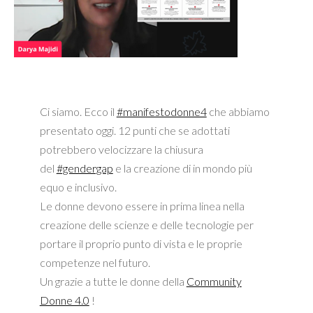
Ci siamo. Ecco il
#manifestodonne4
che abbiamo
presentato oggi. 12 punti che se adottati
potrebbero velocizzare la chiusura
del
#gendergap
e la creazione di in mondo più
equo e inclusivo.
Le donne devono essere in prima linea nella
creazione delle scienze e delle tecnologie per
portare il proprio punto di vista e le proprie
competenze nel futuro.
Un grazie a tutte le donne della
Community
Donne 4.0
!