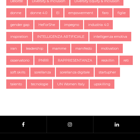
Deloitte
Diversity & Inclusion
Diversity Equity & Inclusion
donne
donne 4.0
EI
empowerment
faro
figlie
gender gap
HeForShe
impegno
industria 4.0
inspiration
INTELLIGENZA ARTIFICIALE
intelligenza emotiva
iran
leadership
mamme
manifesto
motivation
osservatorio
PNRR
RAPPRESENTANZA
reskillin
reti
soft skills
sorellanza
sorellanza digitale
startupher
talento
tecnologie
UN Women Italy
upskilling