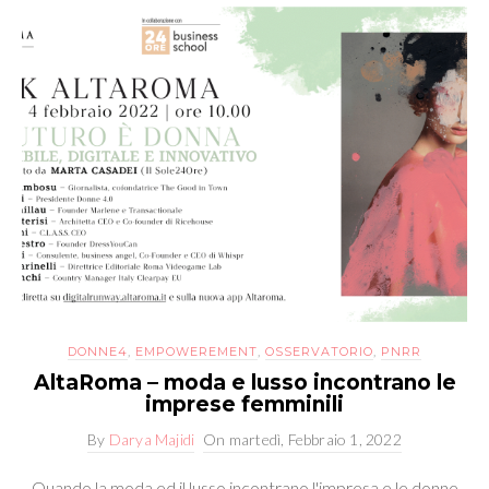
DONNE4
,
EMPOWEREMENT
,
OSSERVATORIO
,
PNRR
AltaRoma – moda e lusso incontrano le
imprese femminili
By
Darya Majidi
On
martedì, Febbraio 1, 2022
Quando la moda ed il lusso incontrano l'impresa e le donne