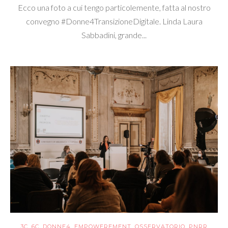
Ecco una foto a cui tengo particolemente, fatta al nostro
convegno #Donne4TransizioneDigitale. Linda Laura
Sabbadini, grande...
3C
,
6C
,
DONNE4
,
EMPOWEREMENT
,
OSSERVATORIO
,
PNRR