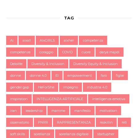
TAG
Ai
aixall
AIxGIRLS
aixher
competenza
competenze
coraggio
COVID
cuore
darya majidi
Deloitte
Diversity & Inclusion
Diversity Equity & Inclusion
donne
donne 4.0
EI
empowerment
faro
figlie
gender gap
HeForShe
impegno
industria 4.0
inspiration
INTELLIGENZA ARTIFICIALE
intelligenza emotiva
iran
leadership
mamme
manifesto
motivation
osservatorio
PNRR
RAPPRESENTANZA
reskillin
reti
soft skills
sorellanza
sorellanza digitale
startupher