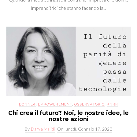
imprenditrici che stanno facendo la...
DONNE4
,
EMPOWEREMENT
,
OSSERVATORIO
,
PNRR
Chi crea il futuro? Noi, le nostre idee, le
nostre azioni
By
Darya Majidi
On
lunedì, Gennaio 17, 2022