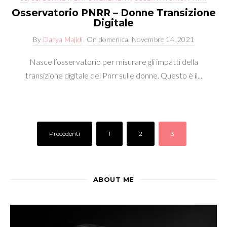
Osservatorio PNRR – Donne Transizione
Digitale
By
Darya Majidi
On
domenica, Novembre 14, 2021
Nasce l’osservatorio per misurare gli impatti della
transizione digitale del Pnrr sulle donne. Questo è il...
Precedenti
1
2
3
ABOUT ME