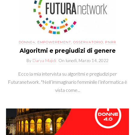
DONNE4
,
EMPOWEREMENT
,
OSSERVATORIO
,
PNRR
Algoritmi e pregiudizi di genere
By
Darya Majidi
On
lunedì, Marzo 14, 2022
Ecco la mia intervista su algoritmi e pregiudizi per
Futuranetwork. "Nell’immaginario femminile l’informatica è
vista come...