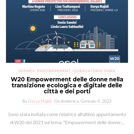
DONNE4
,
EMPOWEREMENT
,
OSSERVATORIO
,
PNRR
W20 Empowerment delle donne nella
transizione ecologica e digitale delle
città e dei porti
By
Darya Majidi
On
domenica, Gennaio 9, 2022
Sono stata invitata come relatrice all'ultimo appuntamento
di W20 del 2021 sul tema: "Empowerment delle donne:...