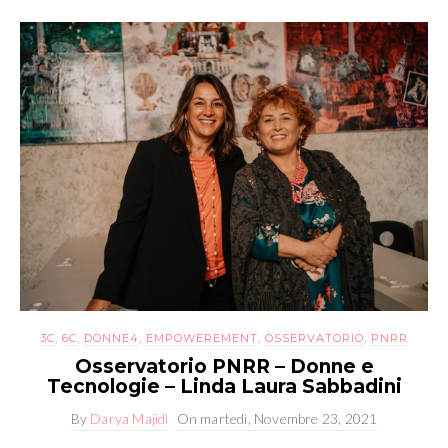
3C
,
6C
,
DONNE4
,
EMPOWEREMENT
,
OSSERVATORIO
,
PNRR
Osservatorio PNRR – Donne e
Tecnologie – Linda Laura Sabbadini
By
Darya Majidi
On
martedì, Novembre 23, 2021