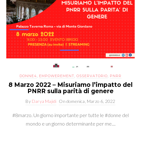
DONNE4
,
EMPOWEREMENT
,
OSSERVATORIO
,
PNRR
8 Marzo 2022 – Misuriamo l’impatto del
PNRR sulla parità di genere
By
Darya Majidi
On
domenica, Marzo 6, 2022
#8marzo. Un giorno importante per tutte le #donne del
mondo e un giorno determinante per me....