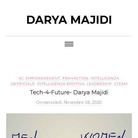
DARYA MAJIDI
6C
,
EMPOWEREMENT
,
FEM4ACTION
,
INTELLIGENZA
ARTIFICIALE
,
INTELLIGENZA EMOTIVA
,
LEADERSHIP
,
STEAM
Tech-4-Future- Darya Majidi
On
mercoledì, Novembre 18, 2020