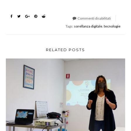
Commenti disabilitati
su
Tags:
sorellanza digitale
,
tecnologie
Tech-
4-
Future-
Darya
RELATED POSTS
Majidi