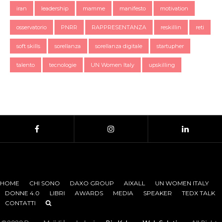
iran
leadership
mamme
manifesto
motivation
osservatorio
PNRR
RAPPRESENTANZA
reskillin
reti
soft skills
sorellanza
sorellanza digitale
startupher
talento
tecnologie
UN Women Italy
upskilling
HOME
CHI SONO
DAXO GROUP
AIXALL
UN WOMEN ITALY
DONNE 4.0
LIBRI
AWARDS
MEDIA
SPEAKER
TEDX TALK
CONTATTI