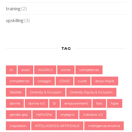
training
(2)
upskilling
(3)
TAG
Ai
aixall
AIxGIRLS
aixher
competenza
competenze
coraggio
COVID
cuore
darya majidi
Deloitte
Diversity & Inclusion
Diversity Equity & Inclusion
donne
donne 4.0
EI
empowerment
faro
figlie
gender gap
HeForShe
impegno
industria 4.0
inspiration
INTELLIGENZA ARTIFICIALE
intelligenza emotiva