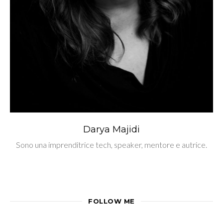
Darya Majidi
Sono una imprenditrice tech, speaker, mentore e autrice.
FOLLOW ME