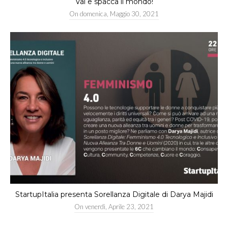
Vai e spacca il mondo!
On
domenica, Maggio 30, 2021
StartupItalia presenta Sorellanza Digitale di Darya Majidi
On
venerdì, Aprile 23, 2021