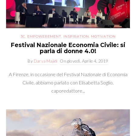
3C
,
EMPOWEREMENT
,
INSPIRATION
,
MOTIVATION
Festival Nazionale Economia Civile: si
parla di donne 4.0!
By
Darya Majidi
On
giovedì, Aprile 4, 2019
A Firenze, in occasione del Festival Nazionale di Economia
Civile, abbiamo parlato con Elisabetta Soglio,
caporedattore...