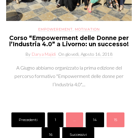
EMPOWEREMENT
,
MOTIVATION
Corso “Empowerment delle Donne per
l’Industria 4.0” a Livorno: un successo!
By
Darya Majidi
On
giovedì, Agosto 16, 2018
A Giugno abbiamo organizzato la prima edizione del
percorso formativo "Empowerment delle donne per
l’Industria 4.0"....
Precedenti
1
…
14
15
16
Successivi