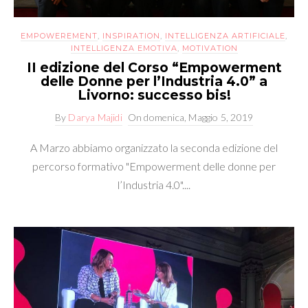
EMPOWEREMENT
,
INSPIRATION
,
INTELLIGENZA ARTIFICIALE
,
INTELLIGENZA EMOTIVA
,
MOTIVATION
II edizione del Corso “Empowerment
delle Donne per l’Industria 4.0” a
Livorno: successo bis!
By
Darya Majidi
On
domenica, Maggio 5, 2019
A Marzo abbiamo organizzato la seconda edizione del
percorso formativo "Empowerment delle donne per
l’Industria 4.0"....