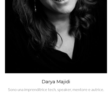
Darya Majidi
Sono una imprenditrice tech, speaker, mentore e autrice.