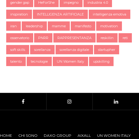
gender gap
HeForShe
impegno
industria 4.0
inspiration
INTELLIGENZA ARTIFICIALE
intelligenza emotiva
iran
leadership
mamme
manifesto
motivation
osservatorio
PNRR
RAPPRESENTANZA
reskillin
reti
soft skills
sorellanza
sorellanza digitale
startupher
talento
tecnologie
UN Women Italy
upskilling
HOME
CHI SONO
DAXO GROUP
AIXALL
UN WOMEN ITALY