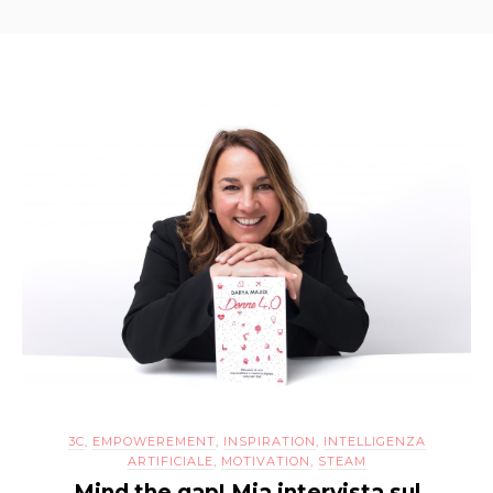
3C
,
EMPOWEREMENT
,
INSPIRATION
,
INTELLIGENZA
ARTIFICIALE
,
MOTIVATION
,
STEAM
Mind the gap! Mia intervista sul