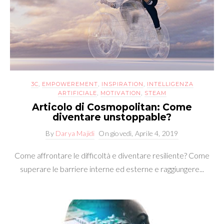
3C
,
EMPOWEREMENT
,
INSPIRATION
,
INTELLIGENZA
ARTIFICIALE
,
MOTIVATION
,
STEAM
Articolo di Cosmopolitan: Come
diventare unstoppable?
By
Darya Majidi
On
giovedì, Aprile 4, 2019
Come affrontare le difficoltà e diventare resiliente? Come
superare le barriere interne ed esterne e raggiungere...