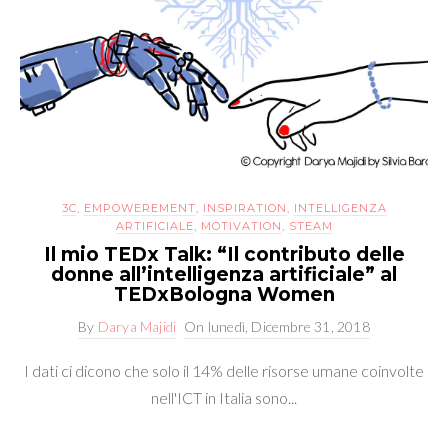
3C
,
EMPOWEREMENT
,
INSPIRATION
,
INTELLIGENZA
ARTIFICIALE
,
MOTIVATION
,
STEAM
Il mio TEDx Talk: “Il contributo delle
donne all’intelligenza artificiale” al
TEDxBologna Women
By
Darya Majidi
On
lunedì, Dicembre 31, 2018
I dati ci dicono che solo il 14% delle risorse umane coinvolte
nell'ICT in Italia sono...