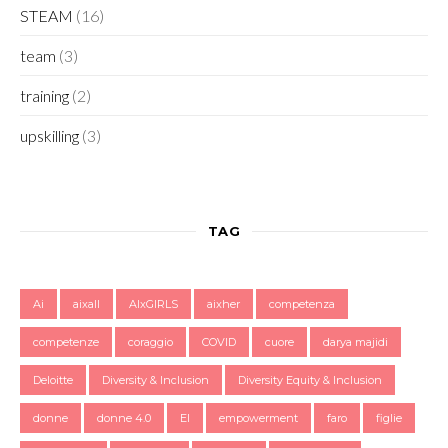
STEAM
(16)
team
(3)
training
(2)
upskilling
(3)
TAG
Ai
aixall
AIxGIRLS
aixher
competenza
competenze
coraggio
COVID
cuore
darya majidi
Deloitte
Diversity & Inclusion
Diversity Equity & Inclusion
donne
donne 4.0
EI
empowerment
faro
figlie