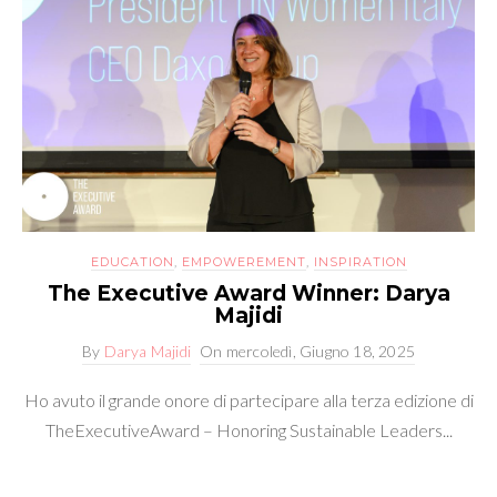
EDUCATION
,
EMPOWEREMENT
,
INSPIRATION
The Executive Award Winner: Darya
Majidi
By
Darya Majidi
On
mercoledì, Giugno 18, 2025
Ho avuto il grande onore di partecipare alla terza edizione di
TheExecutiveAward – Honoring Sustainable Leaders...