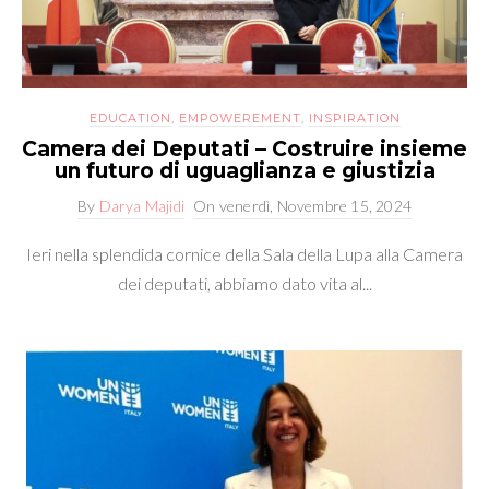
EDUCATION
,
EMPOWEREMENT
,
INSPIRATION
Camera dei Deputati – Costruire insieme
un futuro di uguaglianza e giustizia
By
Darya Majidi
On
venerdì, Novembre 15, 2024
Ieri nella splendida cornice della Sala della Lupa alla Camera
dei deputati, abbiamo dato vita al...