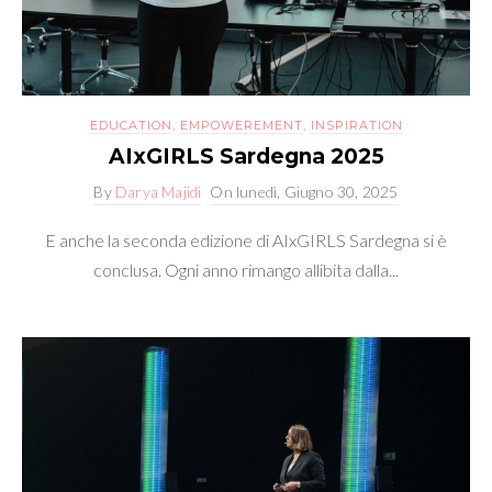
EDUCATION
,
EMPOWEREMENT
,
INSPIRATION
AIxGIRLS Sardegna 2025
By
Darya Majidi
On
lunedì, Giugno 30, 2025
E anche la seconda edizione di AIxGIRLS Sardegna si è
conclusa. Ogni anno rimango allibita dalla...