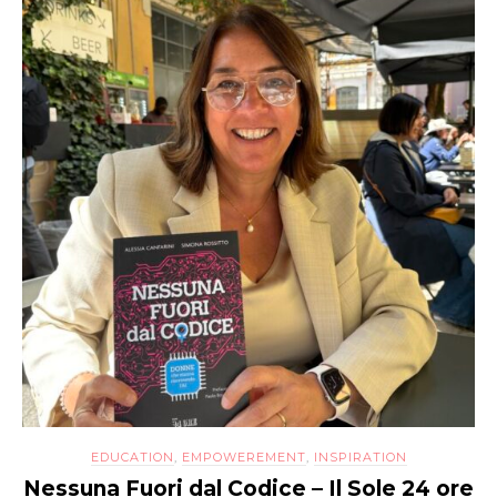
Italy
EDUCATION
,
EMPOWEREMENT
,
INSPIRATION
Nessuna Fuori dal Codice – Il Sole 24 ore