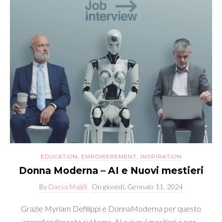
EDUCATION
,
EMPOWEREMENT
,
INSPIRATION
Donna Moderna – AI e Nuovi mestieri
By
Darya Majidi
On
giovedì, Gennaio 11, 2024
Grazie Myriam Defilippi e DonnaModerna per questo
approfondimento sul tema AI e nuovi mestieri e per...