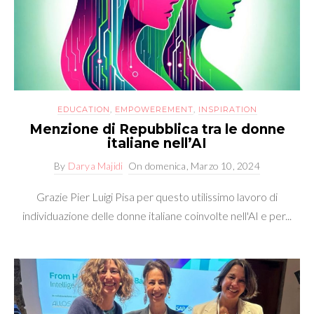
EDUCATION
,
EMPOWEREMENT
,
INSPIRATION
Menzione di Repubblica tra le donne
italiane nell’AI
By
Darya Majidi
On
domenica, Marzo 10, 2024
Grazie Pier Luigi Pisa per questo utilissimo lavoro di
individuazione delle donne italiane coinvolte nell'AI e per...