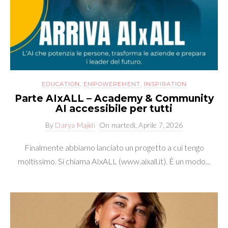
EDUCATION
,
EMPOWEREMENT
,
INSPIRATION
Parte AIxALL – Academy & Community
AI accessibile per tutti
By
Darya Majidi
On
martedì, Aprile 7, 2026
Finalmente abbiamo lanciato un progetto a cui tengo
moltissimo. Si chiama AIxALL (www.aixall.it). È un modo...