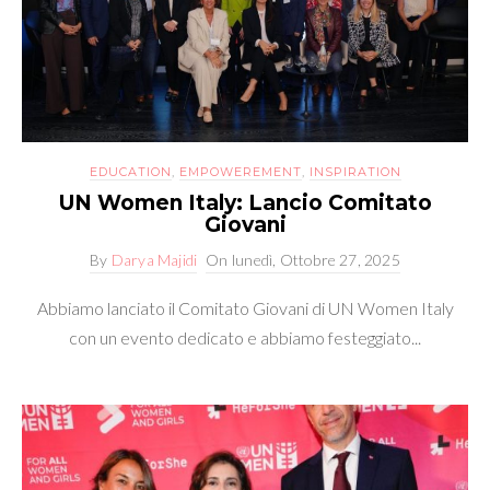
EDUCATION
,
EMPOWEREMENT
,
INSPIRATION
UN Women Italy: Lancio Comitato
Giovani
By
Darya Majidi
On
lunedì, Ottobre 27, 2025
Abbiamo lanciato il Comitato Giovani di UN Women Italy
con un evento dedicato e abbiamo festeggiato...