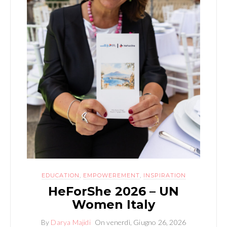
EDUCATION
,
EMPOWEREMENT
,
INSPIRATION
HeForShe 2026 – UN
Women Italy
By
Darya Majidi
On
venerdì, Giugno 26, 2026