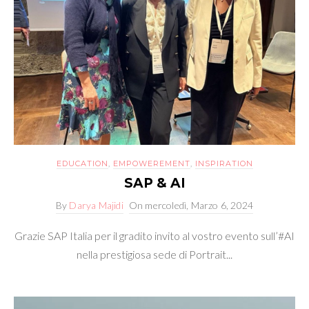
EDUCATION
,
EMPOWEREMENT
,
INSPIRATION
SAP & AI
By
Darya Majidi
On
mercoledì, Marzo 6, 2024
Grazie SAP Italia per il gradito invito al vostro evento sull’#AI
nella prestigiosa sede di Portrait...