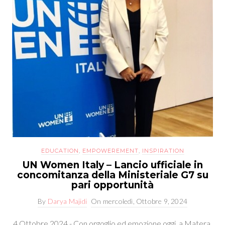
EDUCATION
,
EMPOWEREMENT
,
INSPIRATION
UN Women Italy – Lancio ufficiale in
concomitanza della Ministeriale G7 su
pari opportunità
By
Darya Majidi
On
mercoledì, Ottobre 9, 2024
4 Ottobre 2024 - Con orgoglio ed emozione oggi, a Matera,