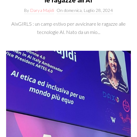
le ragazze all’AI
By
Darya Majidi
On
domenica, Luglio 28, 2024
AIxGIRLS : un camp estivo per avvicinare le ragazze alle
tecnologie AI. Nato da un mio...