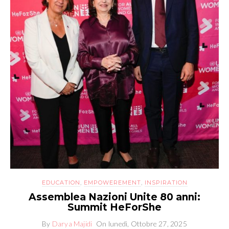
EDUCATION
,
EMPOWEREMENT
,
INSPIRATION
Assemblea Nazioni Unite 80 anni:
Summit HeForShe
By
Darya Majidi
On
lunedì, Ottobre 27, 2025