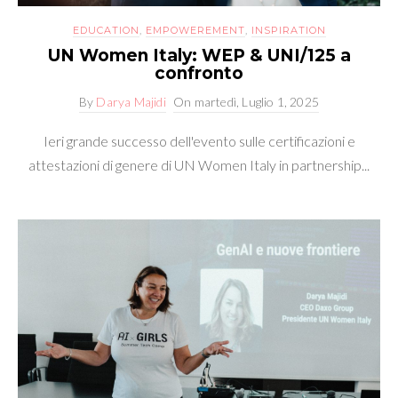
EDUCATION
,
EMPOWEREMENT
,
INSPIRATION
UN Women Italy: WEP & UNI/125 a
confronto
By
Darya Majidi
On
martedì, Luglio 1, 2025
Ieri grande successo dell'evento sulle certificazioni e
attestazioni di genere di UN Women Italy in partnership...